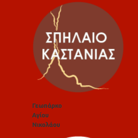
Γεωπάρκο
Αγίου
Νικολάου