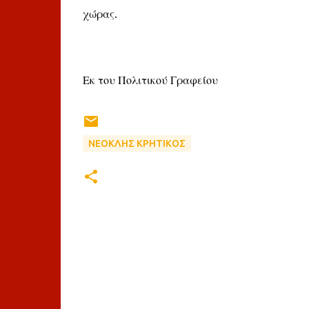
χώρας.
Εκ του Πολιτικού Γραφείου
ΝΕΟΚΛΗΣ ΚΡΗΤΙΚΟΣ
Σ
χ
ό