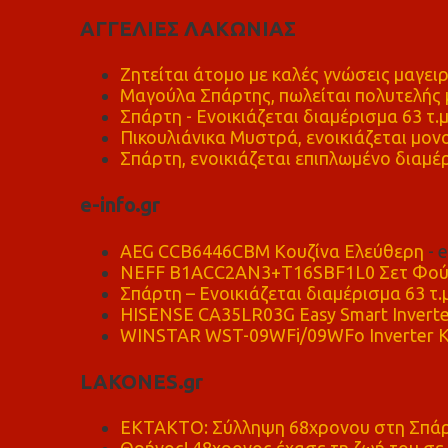
ΑΓΓΕΛΙΕΣ ΛΑΚΩΝΙΑΣ
Ζητείται άτομο με καλές γνώσεις μαγειρ
Μαγούλα Σπάρτης, πωλείται πολυτελής μ
Σπάρτη - Ενοικιάζεται διαμέρισμα 63 τ.
Πικουλιάνικα Μυστρά, ενοικιάζεται μονο
Σπάρτη, ενοικιάζεται επιπλωμένο διαμέρ
e-info.gr
AEG CCB6446CBM Κουζίνα Ελεύθερη
- 
NEFF B1ACC2AN3+T16SBF1L0 Σετ Φού
Σπάρτη – Ενοικιάζεται διαμέρισμα 63 τ.
HISENSE CA35LR03G Easy Smart Inverte
WINSTAR WST-09WFi/09WFo Inverter Κ
LAKONES.gr
ΕΚΤΑΚΤΟ: Σύλληψη 68χρονου στη Σπάρτ