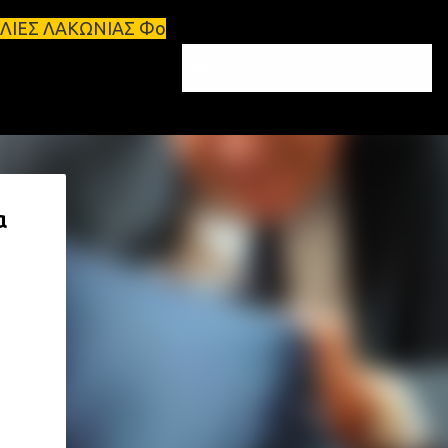
Φοιτητικά σπίτια προς ενοικίαση στη Σπάρτη Ενοικι
α