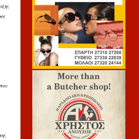
αξης
ρος
 που
της