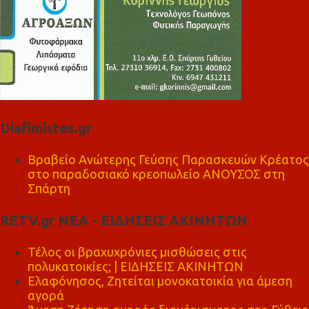
Diafimistes.gr
Βραβείο Ανώτερης Γεύσης Παρασκευών Κρέατος
στο παραδοσιακό κρεοπωλείο ΑΝΟΥΣΟΣ στη
Σπάρτη
RETV.gr ΝΕΑ - ΕΙΔΗΣΕΙΣ ΑΚΙΝΗΤΩΝ
Τέλος οι βραχυχρόνιες μισθώσεις στις
πολυκατοικίες; | ΕΙΔΗΣΕΙΣ ΑΚΙΝΗΤΩΝ
Ελαφόνησος, Ζητείται μονοκατοικία για άμεση
αγορά