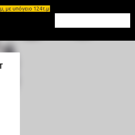
πόγειο 124τ.μ και πατάρι 48 τ.μ Σπάρτη - Ενοικιάζ
Τ