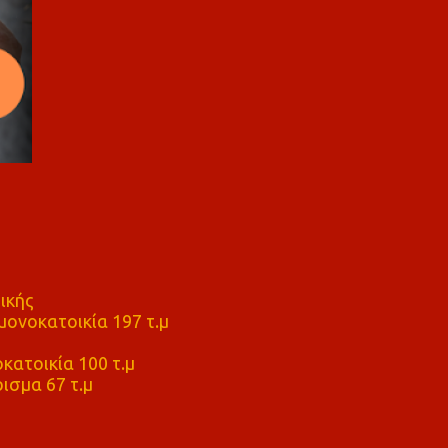
ικής
ονοκατοικία 197 τ.μ
μ
κατοικία 100 τ.μ
ισμα 67 τ.μ