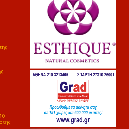
της
ς
ης
10
ρτης