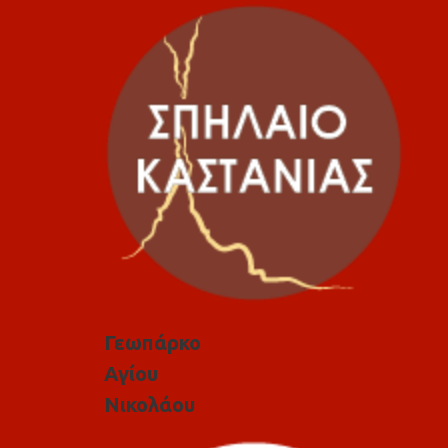
Γεωπάρκο
Αγίου
Νικολάου