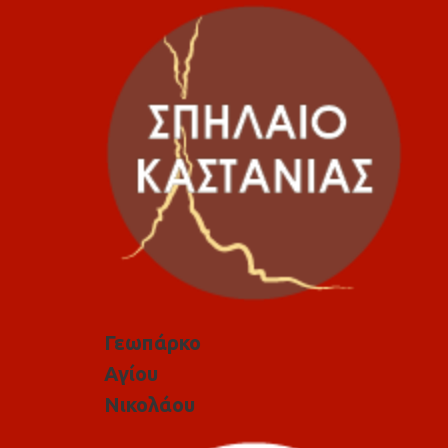
Γεωπάρκο
Αγίου
Νικολάου