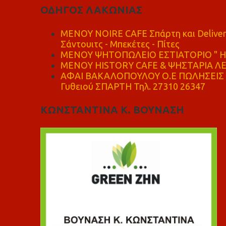
ΟΔΗΓΟΣ ΛΑΚΩΝΙΑΣ
MENOY NOIRE CAFE Σπάρτη και Delive
Σάντουιτς - Μπεκέτες - Πίτες
ΜΕΝΟΥ ΨΗΤΟΠΩΛΕΙΟ ΕΣΤΙΑΤΟΡΙΟ " Η 
ΜΕΝΟΥ HISTORY CAFE & ΨΗΣΤΑΡΙΑ ΛΕΩ
ΑΦΑΙ ΒΑΚΑΛΟΠΟΥΛΟΥ Ο.Ε ΠΩΛΗΣΕΙΣ 
Γυθειού ΣΠΑΡΤΗ Τηλ. 27310 26347
ΚΩΝΣΤΑΝΤΙΝΑ Κ. ΒΟΥΝΑΣΗ