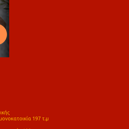
ικής
ονοκατοικία 197 τ.μ
μ