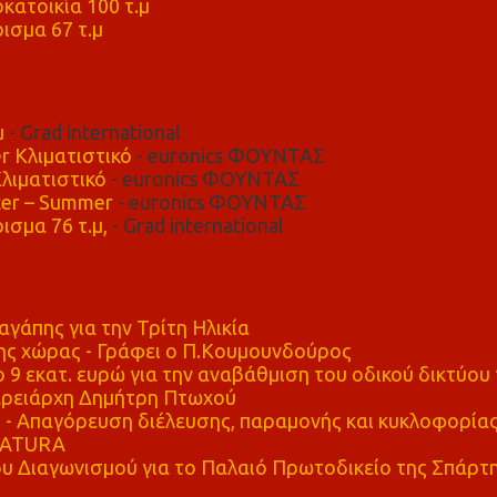
κατοικία 100 τ.μ
ισμα 67 τ.μ
μ
- Grad international
r Κλιματιστικό
- euronics ΦΟΥΝΤΑΣ
λιματιστικό
- euronics ΦΟΥΝΤΑΣ
er – Summer
- euronics ΦΟΥΝΤΑΣ
ισμα 76 τ.μ,
- Grad international
αγάπης για την Τρίτη Ηλικία
ης χώρας - Γράφει ο Π.Κουμουνδούρος
 9 εκατ. ευρώ για την αναβάθμιση του οδικού δικτύου 
ρειάρχη Δημήτρη Πτωχού
Απαγόρευση διέλευσης, παραμονής και κυκλοφορία
 NATURA
υ Διαγωνισμού για το Παλαιό Πρωτοδικείο της Σπάρτ