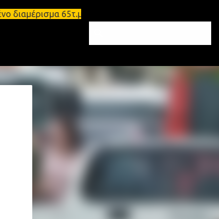
ωμένο διαμέρισμα 65τ.μ Σπάρτη - πωλείται τριάρι δ