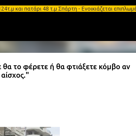
Μετάβαση στο κύριο περιεχόμενο
τ.μ και πατάρι 48 τ.μ Σπάρτη - Ενοικιάζεται επιπλ
 θα το φέρετε ή θα φτιάξετε κόμβο αν
 αίσχος."