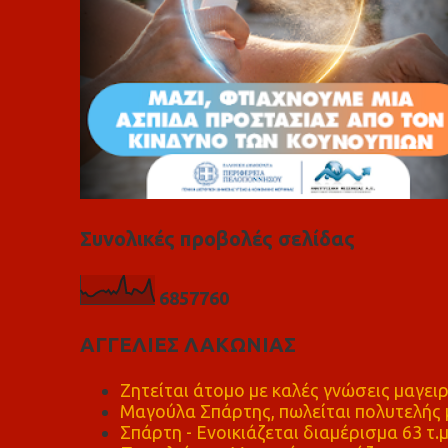
Συνολικές προβολές σελίδας
6
8
5
7
7
6
0
ΑΓΓΕΛΙΕΣ ΛΑΚΩΝΙΑΣ
Ζητείται άτομο με καλές γνώσεις μαγειρ
Μαγούλα Σπάρτης, πωλείται πολυτελής μ
Σπάρτη - Ενοικιάζεται διαμέρισμα 63 τ.