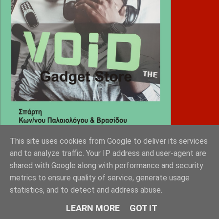
This site uses cookies from Google to deliver its services
and to analyze traffic. Your IP address and user-agent are
Diafimistes.gr
shared with Google along with performance and security
metrics to ensure quality of service, generate usage
statistics, and to detect and address abuse.
LEARN MORE
GOT IT