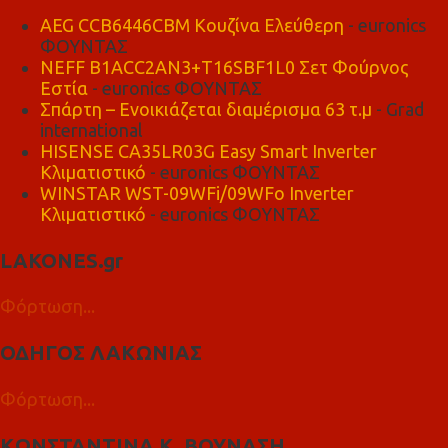
AEG CCB6446CBM Κουζίνα Ελεύθερη
- euronics
ΦΟΥΝΤΑΣ
NEFF B1ACC2AN3+T16SBF1L0 Σετ Φούρνος
Εστία
- euronics ΦΟΥΝΤΑΣ
Σπάρτη – Ενοικιάζεται διαμέρισμα 63 τ.μ
- Grad
international
HISENSE CA35LR03G Easy Smart Inverter
Κλιματιστικό
- euronics ΦΟΥΝΤΑΣ
WINSTAR WST-09WFi/09WFo Inverter
Κλιματιστικό
- euronics ΦΟΥΝΤΑΣ
LAKONES.gr
Φόρτωση...
ΟΔΗΓΟΣ ΛΑΚΩΝΙΑΣ
Φόρτωση...
ΚΩΝΣΤΑΝΤΙΝΑ Κ. ΒΟΥΝΑΣΗ