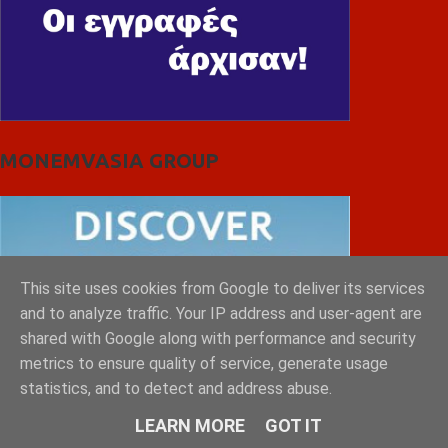
MONEMVASIA GROUP
This site uses cookies from Google to deliver its services
and to analyze traffic. Your IP address and user-agent are
shared with Google along with performance and security
metrics to ensure quality of service, generate usage
statistics, and to detect and address abuse.
LEARN MORE
GOT IT