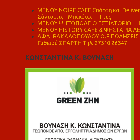
MENOY NOIRE CAFE Σπάρτη και Delive
Σάντουιτς - Μπεκέτες - Πίτες
ΜΕΝΟΥ ΨΗΤΟΠΩΛΕΙΟ ΕΣΤΙΑΤΟΡΙΟ " Η 
ΜΕΝΟΥ HISTORY CAFE & ΨΗΣΤΑΡΙΑ ΛΕΩ
ΑΦΑΙ ΒΑΚΑΛΟΠΟΥΛΟΥ Ο.Ε ΠΩΛΗΣΕΙΣ 
Γυθειού ΣΠΑΡΤΗ Τηλ. 27310 26347
ΚΩΝΣΤΑΝΤΙΝΑ Κ. ΒΟΥΝΑΣΗ