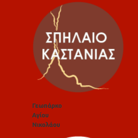
Γεωπάρκο
Αγίου
Νικολάου