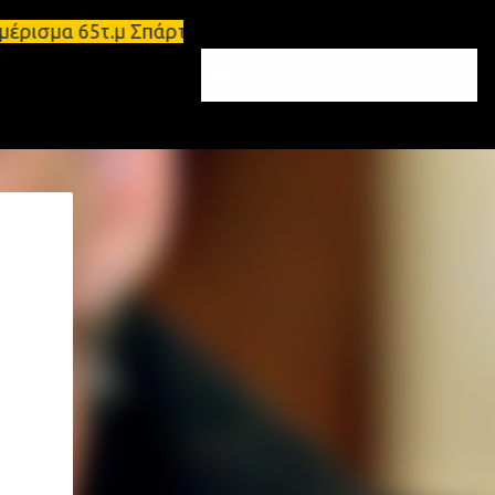
αμέρισμα 65τ.μ Σπάρτη - πωλείται τριάρι διαμέρισμα