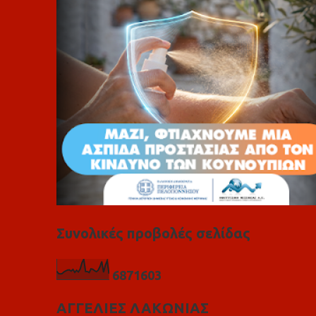
ι
α
Συνολικές προβολές σελίδας
6
8
7
1
6
0
3
ΑΓΓΕΛΙΕΣ ΛΑΚΩΝΙΑΣ