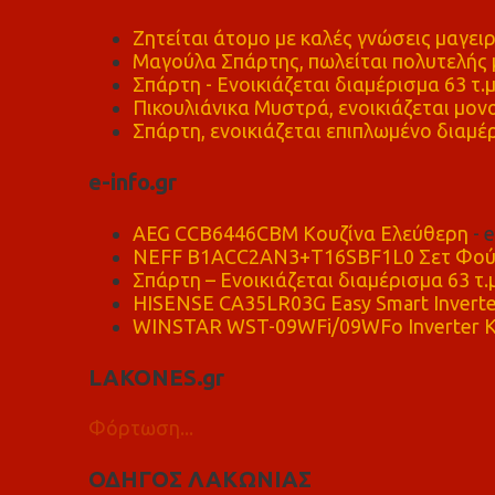
Ζητείται άτομο με καλές γνώσεις μαγειρ
Μαγούλα Σπάρτης, πωλείται πολυτελής μ
Σπάρτη - Ενοικιάζεται διαμέρισμα 63 τ.
Πικουλιάνικα Μυστρά, ενοικιάζεται μονο
Σπάρτη, ενοικιάζεται επιπλωμένο διαμέρ
e-info.gr
AEG CCB6446CBM Κουζίνα Ελεύθερη
- 
NEFF B1ACC2AN3+T16SBF1L0 Σετ Φού
Σπάρτη – Ενοικιάζεται διαμέρισμα 63 τ.
HISENSE CA35LR03G Easy Smart Inverte
WINSTAR WST-09WFi/09WFo Inverter Κ
LAKONES.gr
Φόρτωση...
ΟΔΗΓΟΣ ΛΑΚΩΝΙΑΣ