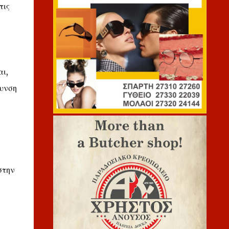
τις
αι,
θυνση
στην