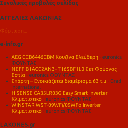
Συνολικές προβολές σελίδας
ΑΓΓΕΛΙΕΣ ΛΑΚΩΝΙΑΣ
Φόρτωση...
e-info.gr
AEG CCB6446CBM Κουζίνα Ελεύθερη
- euronics
ΦΟΥΝΤΑΣ
NEFF B1ACC2AN3+T16SBF1L0 Σετ Φούρνος
Εστία
- euronics ΦΟΥΝΤΑΣ
Σπάρτη – Ενοικιάζεται διαμέρισμα 63 τ.μ
- Grad
international
HISENSE CA35LR03G Easy Smart Inverter
Κλιματιστικό
- euronics ΦΟΥΝΤΑΣ
WINSTAR WST-09WFi/09WFo Inverter
Κλιματιστικό
- euronics ΦΟΥΝΤΑΣ
LAKONES.gr