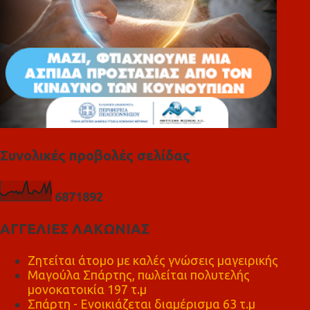
Συνολικές προβολές σελίδας
6
8
7
1
8
9
2
ΑΓΓΕΛΙΕΣ ΛΑΚΩΝΙΑΣ
Ζητείται άτομο με καλές γνώσεις μαγειρικής
Μαγούλα Σπάρτης, πωλείται πολυτελής
μονοκατοικία 197 τ.μ
Σπάρτη - Ενοικιάζεται διαμέρισμα 63 τ.μ