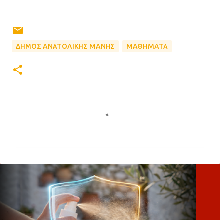
ΔΗΜΟΣ ΑΝΑΤΟΛΙΚΗΣ ΜΑΝΗΣ
ΜΑΘΗΜΑΤΑ
Σ
χ
ό
λ
ι
α