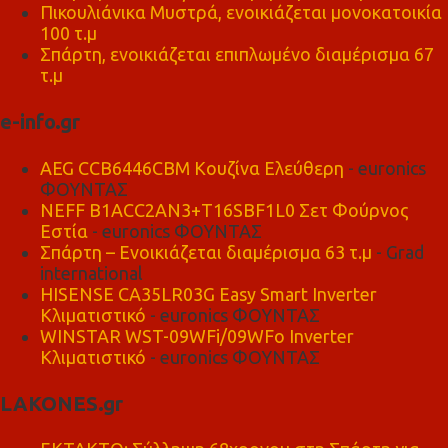
Πικουλιάνικα Μυστρά, ενοικιάζεται μονοκατοικία
100 τ.μ
Σπάρτη, ενοικιάζεται επιπλωμένο διαμέρισμα 67
τ.μ
e-info.gr
AEG CCB6446CBM Κουζίνα Ελεύθερη
- euronics
ΦΟΥΝΤΑΣ
NEFF B1ACC2AN3+T16SBF1L0 Σετ Φούρνος
Εστία
- euronics ΦΟΥΝΤΑΣ
Σπάρτη – Ενοικιάζεται διαμέρισμα 63 τ.μ
- Grad
international
HISENSE CA35LR03G Easy Smart Inverter
Κλιματιστικό
- euronics ΦΟΥΝΤΑΣ
WINSTAR WST-09WFi/09WFo Inverter
Κλιματιστικό
- euronics ΦΟΥΝΤΑΣ
LAKONES.gr