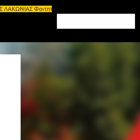
τητικά σπίτια προς ενοικίαση στη Σπάρτη Ενοικιάσε