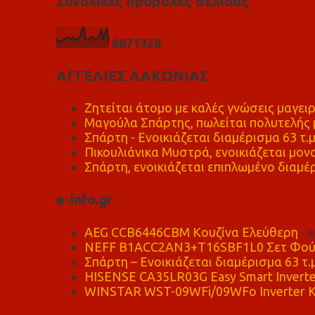
Συνολικές προβολές σελίδας
6
8
7
1
3
2
8
ΑΓΓΕΛΙΕΣ ΛΑΚΩΝΙΑΣ
Ζητείται άτομο με καλές γνώσεις μαγειρ
Μαγούλα Σπάρτης, πωλείται πολυτελής μ
Σπάρτη - Ενοικιάζεται διαμέρισμα 63 τ.
Πικουλιάνικα Μυστρά, ενοικιάζεται μονο
Σπάρτη, ενοικιάζεται επιπλωμένο διαμέρ
e-info.gr
AEG CCB6446CBM Κουζίνα Ελεύθερη
- 
NEFF B1ACC2AN3+T16SBF1L0 Σετ Φού
Σπάρτη – Ενοικιάζεται διαμέρισμα 63 τ.
HISENSE CA35LR03G Easy Smart Inverte
WINSTAR WST-09WFi/09WFo Inverter Κ