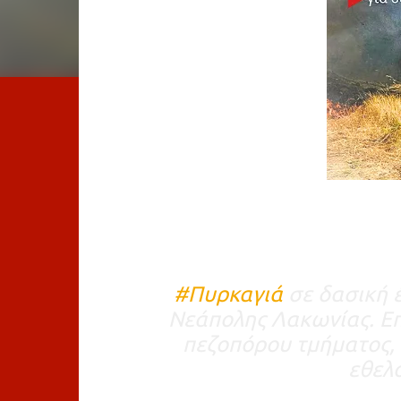
#Πυρκαγιά
σε δασική έ
Νεάπολης Λακωνίας. Επ
πεζοπόρου τμήματος, 
εθελ