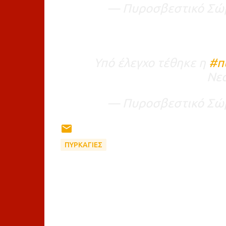
— Πυροσβεστικό Σώμ
Υπό έλεγχο τέθηκε η
#π
Νεά
— Πυροσβεστικό Σώμ
ΠΥΡΚΑΓΙΕΣ