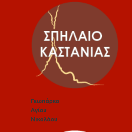
Γεωπάρκο
Αγίου
Νικολάου