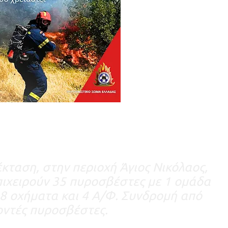
κταση, στην περιοχή Άγιος Νικόλαος,
ιχειρούν 35 πυροσβέστες με 1 ομάδα
8 οχήματα και 4 Α/Φ. Συνδρομή από
οντές πυροσβέστες.