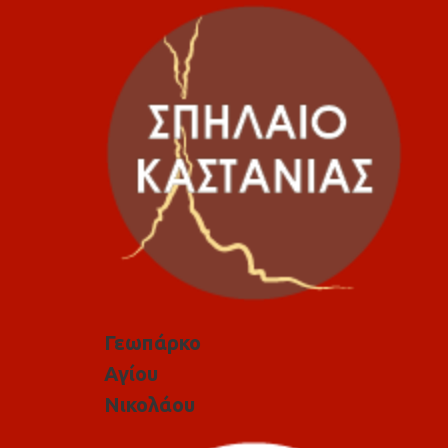
Γεωπάρκο
Αγίου
Νικολάου