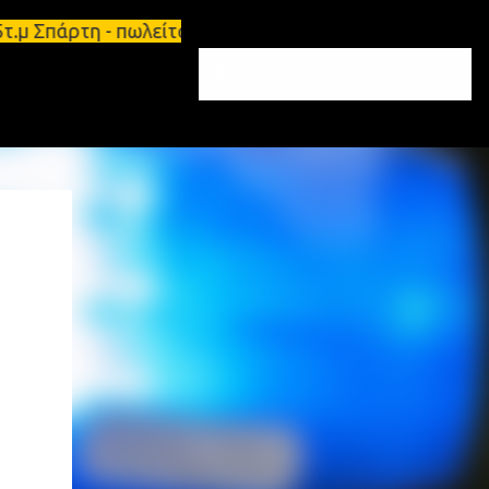
5τ.μ Σπάρτη - πωλείται τριάρι διαμέρισμα 91τ.μ Ζη