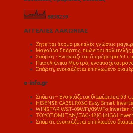
6
8
5
8
2
3
9
ΑΓΓΕΛΙΕΣ ΛΑΚΩΝΙΑΣ
Ζητείται άτομο με καλές γνώσεις μαγειρ
Μαγούλα Σπάρτης, πωλείται πολυτελής μ
Σπάρτη - Ενοικιάζεται διαμέρισμα 63 τ.
Πικουλιάνικα Μυστρά, ενοικιάζεται μονο
Σπάρτη, ενοικιάζεται επιπλωμένο διαμέρ
e-info.gr
Σπάρτη – Ενοικιάζεται διαμέρισμα 63 τ.
HISENSE CA35LR03G Easy Smart Inverte
WINSTAR WST-09WFi/09WFo Inverter Κ
TOYOTOMI TAN/TAG-12IG IKIGAI Invert
Σπάρτη, ενοικιάζεται επιπλωμένο διαμέρ