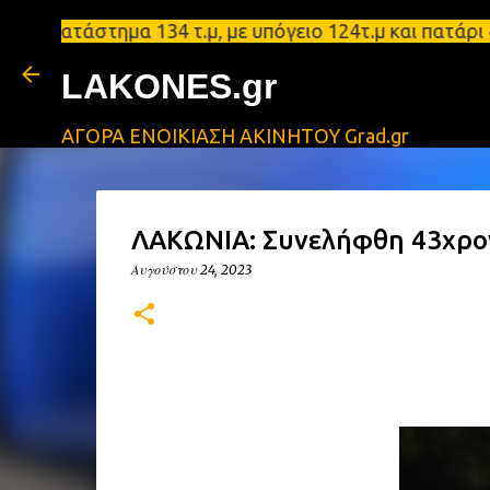
τάστημα 134 τ.μ, με υπόγειο 124τ.μ και πατάρι 48 
LAKONES.gr
ΑΓΟΡΑ ΕΝΟΙΚΙΑΣΗ ΑΚΙΝΗΤΟΥ Grad.gr
ΛΑΚΩΝΙΑ: Συνελήφθη 43χρο
Αυγούστου 24, 2023