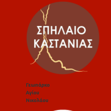
Γεωπάρκο
Αγίου
Νικολάου