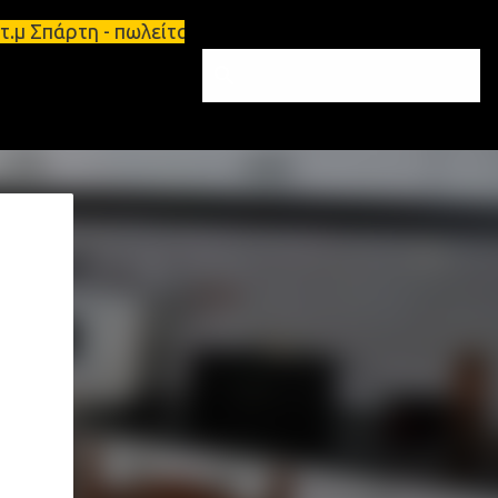
 65τ.μ Σπάρτη - πωλείται τριάρι διαμέρισμα 91τ.μ 