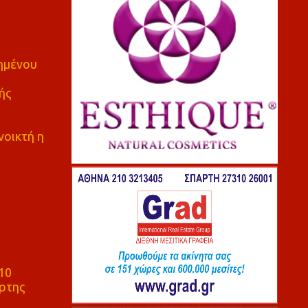
πημένου
ής
νοικτή η
10
ρτης