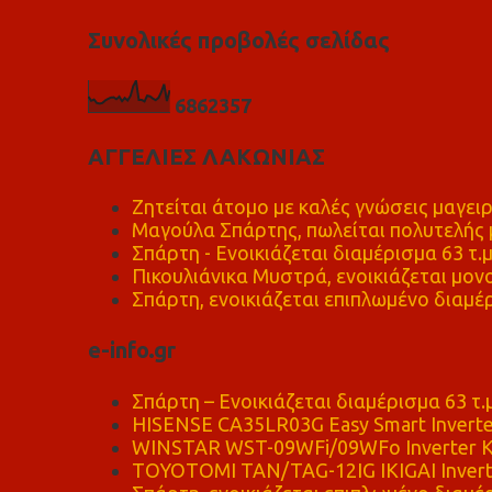
Συνολικές προβολές σελίδας
6
8
6
2
3
5
7
ΑΓΓΕΛΙΕΣ ΛΑΚΩΝΙΑΣ
Ζητείται άτομο με καλές γνώσεις μαγειρ
Μαγούλα Σπάρτης, πωλείται πολυτελής μ
Σπάρτη - Ενοικιάζεται διαμέρισμα 63 τ.
Πικουλιάνικα Μυστρά, ενοικιάζεται μονο
Σπάρτη, ενοικιάζεται επιπλωμένο διαμέρ
e-info.gr
Σπάρτη – Ενοικιάζεται διαμέρισμα 63 τ.
HISENSE CA35LR03G Easy Smart Inverte
WINSTAR WST-09WFi/09WFo Inverter Κ
TOYOTOMI TAN/TAG-12IG IKIGAI Invert