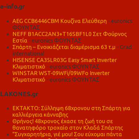
e-info.gr
AEG CCB6446CBM Κουζίνα Ελεύθερη
- euronics
ΦΟΥΝΤΑΣ
NEFF B1ACC2AN3+T16SBF1L0 Σετ Φούρνος
Εστία
- euronics ΦΟΥΝΤΑΣ
Σπάρτη – Ενοικιάζεται διαμέρισμα 63 τ.μ
- Grad
international
HISENSE CA35LR03G Easy Smart Inverter
Κλιματιστικό
- euronics ΦΟΥΝΤΑΣ
WINSTAR WST-09WFi/09WFo Inverter
Κλιματιστικό
- euronics ΦΟΥΝΤΑΣ
LAKONES.gr
ΕΚΤΑΚΤΟ: Σύλληψη 68χρονου στη Σπάρτη για
καλλιέργεια κάνναβης
Θρήνος! 48χρονος έχασε τη ζωή του σε
θανατηφόρο τροχαίο στον Κλαδά Σπάρτης
"Συγχαρητήρια, γιέ μου! Σου εύχομαι πάντα