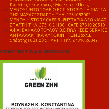
Καφέδες - Σάντουιτς - Μπεκέτες - Πίτες
ΜΕΝΟΥ ΨΗΤΟΠΩΛΕΙΟ ΕΣΤΙΑΤΟΡΙΟ " Η ΠΙΑΤΣΑ
ΤΗΣ ΜΑΣΑΣ" ΣΠΑΡΤΗ ΤΗΛ. 2731082002
ΜΕΝΟΥ HISTORY CAFE & ΨΗΣΤΑΡΙΑ ΛΕΩΝΙΔΑΣ
ΣΠΑΡΤΗ ΤΗΛ. 27310 21138 - CAFE 27310 20510
ΑΦΑΙ ΒΑΚΑΛΟΠΟΥΛΟΥ Ο.Ε ΠΩΛΗΣΕΙΣ SERVICE
ΑΝΤΑΛΛΑΚΤΙΚΑ ΑΥΤΟΚΙΝΗΤΩΝ 2οχλμ.
Σπάρτης Γυθειού ΣΠΑΡΤΗ Τηλ. 27310 26347
ΚΩΝΣΤΑΝΤΙΝΑ Κ. ΒΟΥΝΑΣΗ