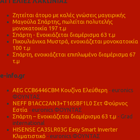
ΑΓΓΕΛΙΕΣ ΛΑΚΩΝΙΑΣ
Ζητείται άτομο με καλές γνώσεις μαγειρικής
Μαγούλα Σπάρτης, πωλείται πολυτελής
μονοκατοικία 197 τ.μ
Σπάρτη - Ενοικιάζεται διαμέρισμα 63 τ.μ
Πικουλιάνικα Μυστρά, ενοικιάζεται μονοκατοικία
100 τ.μ
Σπάρτη, ενοικιάζεται επιπλωμένο διαμέρισμα 67
τ.μ
e-info.gr
AEG CCB6446CBM Κουζίνα Ελεύθερη
- euronics
ΦΟΥΝΤΑΣ
NEFF B1ACC2AN3+T16SBF1L0 Σετ Φούρνος
Εστία
- euronics ΦΟΥΝΤΑΣ
Σπάρτη – Ενοικιάζεται διαμέρισμα 63 τ.μ
- Grad
international
HISENSE CA35LR03G Easy Smart Inverter
Κλιματιστικό
- euronics ΦΟΥΝΤΑΣ