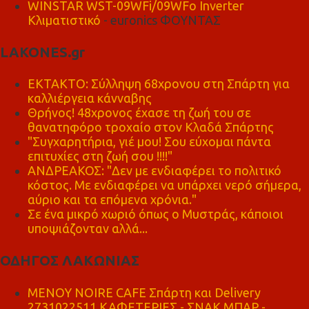
WINSTAR WST-09WFi/09WFo Inverter
Κλιματιστικό
- euronics ΦΟΥΝΤΑΣ
LAKONES.gr
ΕΚΤΑΚΤΟ: Σύλληψη 68χρονου στη Σπάρτη για
καλλιέργεια κάνναβης
Θρήνος! 48χρονος έχασε τη ζωή του σε
θανατηφόρο τροχαίο στον Κλαδά Σπάρτης
"Συγχαρητήρια, γιέ μου! Σου εύχομαι πάντα
επιτυχίες στη ζωή σου !!!!"
ΑΝΔΡΕΑΚΟΣ: "Δεν με ενδιαφέρει το πολιτικό
κόστος. Με ενδιαφέρει να υπάρχει νερό σήμερα,
αύριο και τα επόμενα χρόνια."
Σε ένα μικρό χωριό όπως ο Μυστράς, κάποιοι
υποψιάζονταν αλλά...
ΟΔΗΓΟΣ ΛΑΚΩΝΙΑΣ
MENOY NOIRE CAFE Σπάρτη και Delivery
2731022511 ΚΑΦΕΤΕΡΙΕΣ - ΣΝΑΚ ΜΠΑΡ -