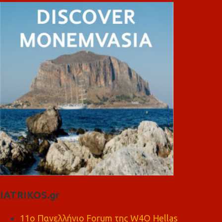
IATRIKOS.gr
11ο Πανελλήνιο Forum της W4O Hellas