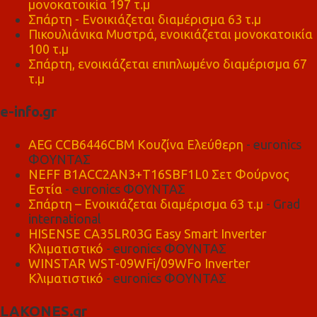
μονοκατοικία 197 τ.μ
Σπάρτη - Ενοικιάζεται διαμέρισμα 63 τ.μ
Πικουλιάνικα Μυστρά, ενοικιάζεται μονοκατοικία
100 τ.μ
Σπάρτη, ενοικιάζεται επιπλωμένο διαμέρισμα 67
τ.μ
e-info.gr
AEG CCB6446CBM Κουζίνα Ελεύθερη
- euronics
ΦΟΥΝΤΑΣ
NEFF B1ACC2AN3+T16SBF1L0 Σετ Φούρνος
Εστία
- euronics ΦΟΥΝΤΑΣ
Σπάρτη – Ενοικιάζεται διαμέρισμα 63 τ.μ
- Grad
international
HISENSE CA35LR03G Easy Smart Inverter
Κλιματιστικό
- euronics ΦΟΥΝΤΑΣ
WINSTAR WST-09WFi/09WFo Inverter
Κλιματιστικό
- euronics ΦΟΥΝΤΑΣ
LAKONES.gr