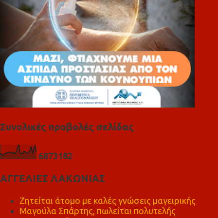
Συνολικές προβολές σελίδας
6
8
7
3
1
8
2
ΑΓΓΕΛΙΕΣ ΛΑΚΩΝΙΑΣ
Ζητείται άτομο με καλές γνώσεις μαγειρικής
Μαγούλα Σπάρτης, πωλείται πολυτελής