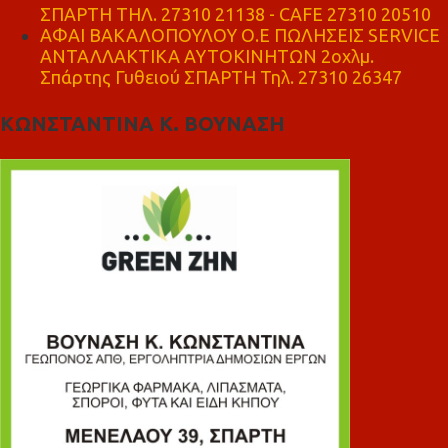
ΣΠΑΡΤΗ ΤΗΛ. 27310 21138 - CAFE 27310 20510
ΑΦΑΙ ΒΑΚΑΛΟΠΟΥΛΟΥ Ο.Ε ΠΩΛΗΣΕΙΣ SERVICE
ΑΝΤΑΛΛΑΚΤΙΚΑ ΑΥΤΟΚΙΝΗΤΩΝ 2οχλμ.
Σπάρτης Γυθειού ΣΠΑΡΤΗ Τηλ. 27310 26347
ΚΩΝΣΤΑΝΤΙΝΑ Κ. ΒΟΥΝΑΣΗ