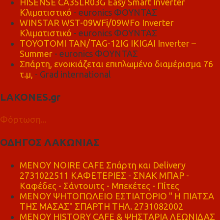
HISENSE CA35LR03G Easy Smart Inverter
Κλιματιστικό
- euronics ΦΟΥΝΤΑΣ
WINSTAR WST-09WFi/09WFo Inverter
Κλιματιστικό
- euronics ΦΟΥΝΤΑΣ
TOYOTOMI TAN/TAG-12IG IKIGAI Inverter –
Summer
- euronics ΦΟΥΝΤΑΣ
Σπάρτη, ενοικιάζεται επιπλωμένο διαμέρισμα 76
τ.μ,
- Grad international
LAKONES.gr
Φόρτωση...
ΟΔΗΓΟΣ ΛΑΚΩΝΙΑΣ
MENOY NOIRE CAFE Σπάρτη και Delivery
2731022511 ΚΑΦΕΤΕΡΙΕΣ - ΣΝΑΚ ΜΠΑΡ -
Καφέδες - Σάντουιτς - Μπεκέτες - Πίτες
ΜΕΝΟΥ ΨΗΤΟΠΩΛΕΙΟ ΕΣΤΙΑΤΟΡΙΟ " Η ΠΙΑΤΣΑ
ΤΗΣ ΜΑΣΑΣ" ΣΠΑΡΤΗ ΤΗΛ. 2731082002
ΜΕΝΟΥ HISTORY CAFE & ΨΗΣΤΑΡΙΑ ΛΕΩΝΙΔΑΣ