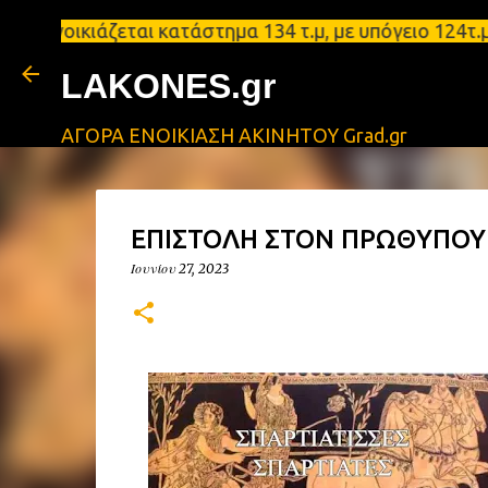
κιάζεται κατάστημα 134 τ.μ, με υπόγειο 124τ.μ και
LAKONES.gr
ΑΓΟΡΑ ΕΝΟΙΚΙΑΣΗ ΑΚΙΝΗΤΟΥ Grad.gr
ΕΠΙΣΤΟΛΗ ΣΤΟΝ ΠΡΩΘΥΠΟΥΡ
Ιουνίου 27, 2023