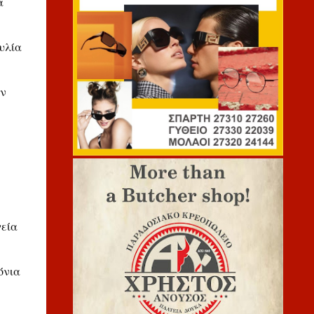
α
υλία
ων
γεία
όνια