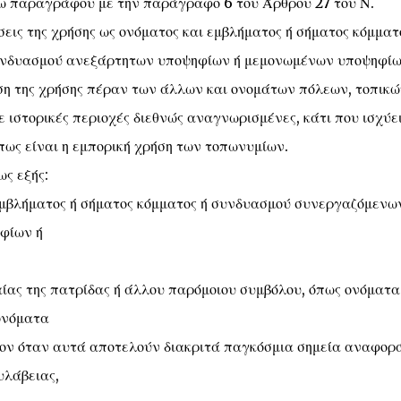
γω παραγράφου με την παράγραφο 6 του Άρθρου 27 του Ν.
ις της χρήσης ως ονόματος και εμβλήματος ή σήματος κόμματ
νδυασμού ανεξάρτητων υποψηφίων ή μεμονωμένων υποψηφίω
ση της χρήσης πέραν των άλλων και ονομάτων πόλεων, τοπικώ
ιστορικές περιοχές διεθνώς αναγνωρισμένες, κάτι που ισχύε
πως είναι η εμπορική χρήση των τοπωνυμίων.
ως εξής:
εμβλήματος ή σήματος κόμματος ή συνδυασμού συνεργαζόμενω
φίων ή
αίας της πατρίδας ή άλλου παρόμοιου συμβόλου, όπως ονόματα
ονόματα
λον όταν αυτά αποτελούν διακριτά παγκόσμια σημεία αναφορ
υλάβειας,