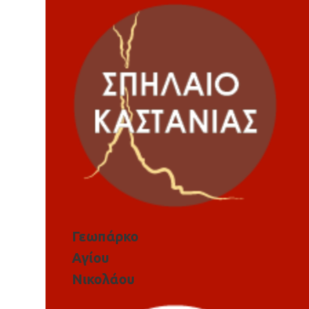
Γεωπάρκο
Αγίου
Νικολάου