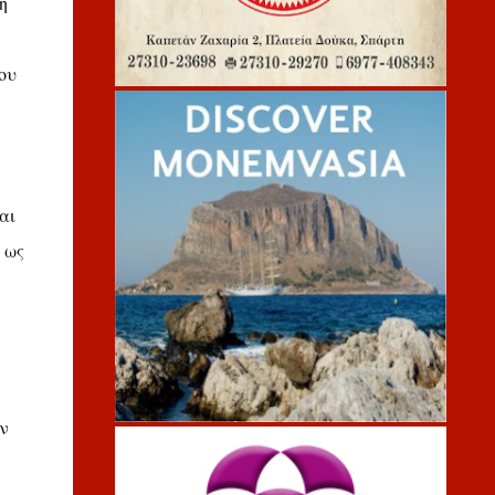
η
ου
αι
 ως
ν