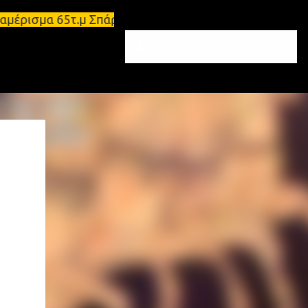
ιαμέρισμα 65τ.μ Σπάρτη - πωλείται τριάρι διαμέρισ