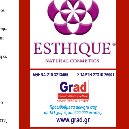
που
θηκε
ης
ώρο.
πό
012,