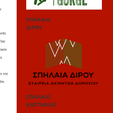
ν
ΣΠΗΛΑΙΑ
ΔΙΡΟΥ
ποτε
ύσε
οιου
α
ι να
ότι
-
ΣΠΗΛΑΙΟ
ΚΑΣΤΑΝΙΑΣ