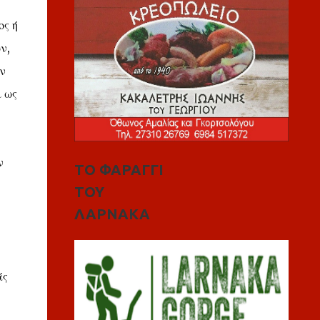
ος ή
ν,
ν
ι ως
ν
ΤΟ ΦΑΡΑΓΓΙ
ΤΟΥ
ΛΑΡΝΑΚΑ
άς