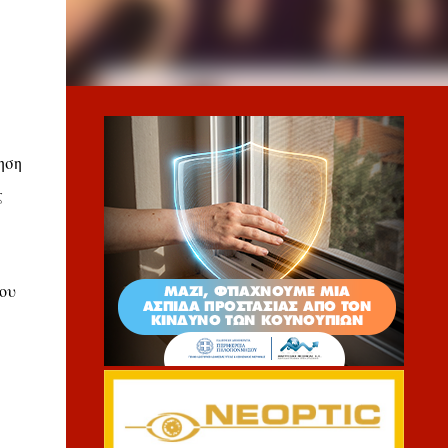
ηση
ς
ου