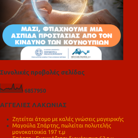
Συνολικές προβολές σελίδας
6
8
5
7
9
5
0
ΑΓΓΕΛΙΕΣ ΛΑΚΩΝΙΑΣ
Ζητείται άτομο με καλές γνώσεις μαγειρικής
Μαγούλα Σπάρτης, πωλείται πολυτελής
μονοκατοικία 197 τ.μ