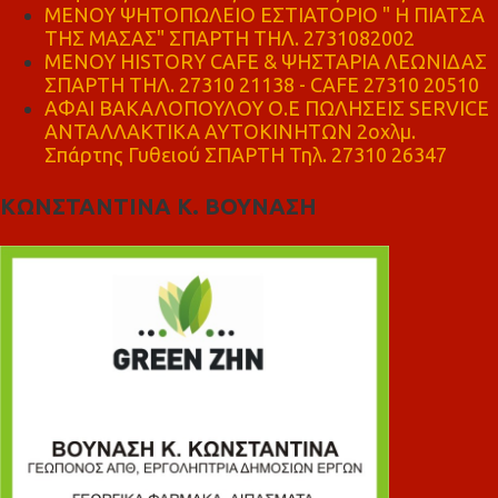
ΜΕΝΟΥ ΨΗΤΟΠΩΛΕΙΟ ΕΣΤΙΑΤΟΡΙΟ " Η ΠΙΑΤΣΑ
ΤΗΣ ΜΑΣΑΣ" ΣΠΑΡΤΗ ΤΗΛ. 2731082002
ΜΕΝΟΥ HISTORY CAFE & ΨΗΣΤΑΡΙΑ ΛΕΩΝΙΔΑΣ
ΣΠΑΡΤΗ ΤΗΛ. 27310 21138 - CAFE 27310 20510
ΑΦΑΙ ΒΑΚΑΛΟΠΟΥΛΟΥ Ο.Ε ΠΩΛΗΣΕΙΣ SERVICE
ΑΝΤΑΛΛΑΚΤΙΚΑ ΑΥΤΟΚΙΝΗΤΩΝ 2οχλμ.
Σπάρτης Γυθειού ΣΠΑΡΤΗ Τηλ. 27310 26347
ΚΩΝΣΤΑΝΤΙΝΑ Κ. ΒΟΥΝΑΣΗ