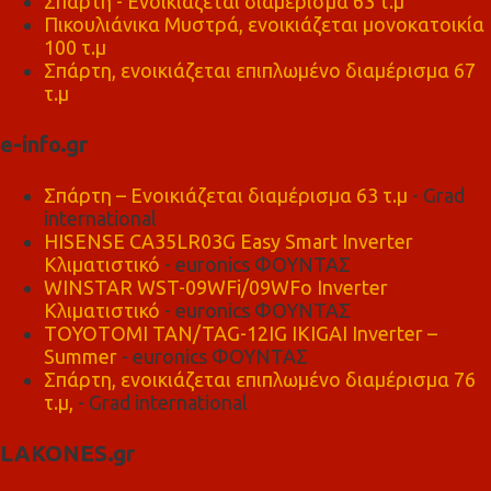
Σπάρτη - Ενοικιάζεται διαμέρισμα 63 τ.μ
Πικουλιάνικα Μυστρά, ενοικιάζεται μονοκατοικία
100 τ.μ
Σπάρτη, ενοικιάζεται επιπλωμένο διαμέρισμα 67
τ.μ
e-info.gr
Σπάρτη – Ενοικιάζεται διαμέρισμα 63 τ.μ
- Grad
international
HISENSE CA35LR03G Easy Smart Inverter
Κλιματιστικό
- euronics ΦΟΥΝΤΑΣ
WINSTAR WST-09WFi/09WFo Inverter
Κλιματιστικό
- euronics ΦΟΥΝΤΑΣ
TOYOTOMI TAN/TAG-12IG IKIGAI Inverter –
Summer
- euronics ΦΟΥΝΤΑΣ
Σπάρτη, ενοικιάζεται επιπλωμένο διαμέρισμα 76
τ.μ,
- Grad international
LAKONES.gr