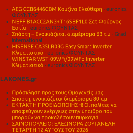
AEG CCB6446CBM Κουζίνα Ελεύθερη
- euronics
ΦΟΥΝΤΑΣ
NEFF B1ACC2AN3+T16SBF1L0 Σετ Φούρνος
Εστία
- euronics ΦΟΥΝΤΑΣ
Σπάρτη – Ενοικιάζεται διαμέρισμα 63 τ.μ
- Grad
international
HISENSE CA35LR03G Easy Smart Inverter
Κλιματιστικό
- euronics ΦΟΥΝΤΑΣ
WINSTAR WST-09WFi/09WFo Inverter
Κλιματιστικό
- euronics ΦΟΥΝΤΑΣ
LAKONES.gr
Πρόσκληση προς τους Ομογενείς μας
Σπάρτη, ενοικιάζεται διαμέρισμα 80 τ.μ
ΕΚΤΑΚΤΗ ΠΡΟΕΙΔΟΠΟΙΗΣΗ! Οι πολίτες να
αποφεύγουν ενέργειες στην ύπαιθρο που
μπορούν να προκαλέσουν πυρκαγιά
ΣΑΪΝΟΠΟΥΛΕΙΟ: ΕΛΕΩΝΟΡΑ ΖΟΥΓΑΝΕΛΗ
ΤΕΤΑΡΤΗ 12 ΑΥΓΟΥΣΤΟΥ 2026