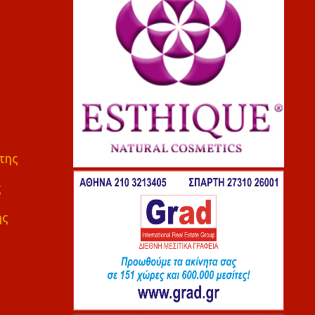
της
ς
ης