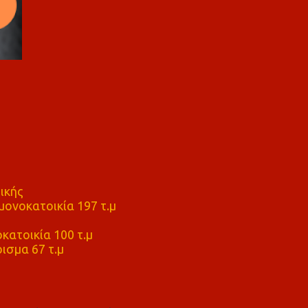
ικής
ονοκατοικία 197 τ.μ
μ
κατοικία 100 τ.μ
ισμα 67 τ.μ