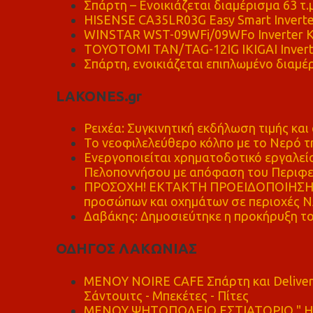
Σπάρτη – Ενοικιάζεται διαμέρισμα 63 τ.
HISENSE CA35LR03G Easy Smart Inverte
WINSTAR WST-09WFi/09WFo Inverter Κ
TOYOTOMI TAN/TAG-12IG IKIGAI Invert
Σπάρτη, ενοικιάζεται επιπλωμένο διαμέρ
LAKONES.gr
Ρειχέα: Συγκινητική εκδήλωση τιμής και 
Το νεοφιλελεύθερο κόλπο με το Νερό τ
Ενεργοποιείται χρηματοδοτικό εργαλείο
Πελοποννήσου με απόφαση του Περιφε
ΠΡΟΣΟΧΗ! ΕΚΤΑΚΤΗ ΠΡΟΕΙΔΟΠΟΙΗΣΗ - 
προσώπων και οχημάτων σε περιοχές
Δαβάκης: Δημοσιεύτηκε η προκήρυξη το
ΟΔΗΓΟΣ ΛΑΚΩΝΙΑΣ
MENOY NOIRE CAFE Σπάρτη και Delive
Σάντουιτς - Μπεκέτες - Πίτες
ΜΕΝΟΥ ΨΗΤΟΠΩΛΕΙΟ ΕΣΤΙΑΤΟΡΙΟ " Η 