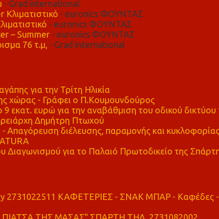
μ
- Grad international
r Κλιματιστικό
- euronics ΦΟΥΝΤΑΣ
λιματιστικό
- euronics ΦΟΥΝΤΑΣ
er – Summer
- euronics ΦΟΥΝΤΑΣ
ισμα 76 τ.μ,
- Grad international
αγάπης για την Τρίτη Ηλικία
ης χώρας - Γράφει ο Π.Κουμουνδούρος
 9 εκατ. ευρώ για την αναβάθμιση του οδικού δικτύου 
ρειάρχη Δημήτρη Πτωχού
Απαγόρευση διέλευσης, παραμονής και κυκλοφορία
 NATURA
υ Διαγωνισμού για το Παλαιό Πρωτοδικείο της Σπάρτ
ry 2731022511 ΚΑΦΕΤΕΡΙΕΣ - ΣΝΑΚ ΜΠΑΡ - Καφέδες -
ΠΙΑΤΣΑ ΤΗΣ ΜΑΣΑΣ" ΣΠΑΡΤΗ ΤΗΛ. 2731082002