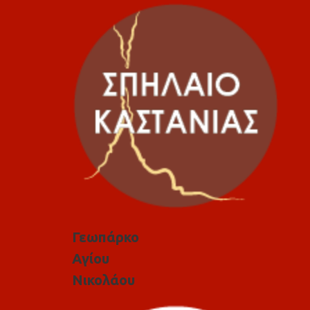
Γεωπάρκο
Αγίου
Νικολάου