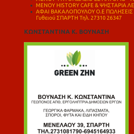
ΜΕΝΟΥ HISTORY CAFE & ΨΗΣΤΑΡΙΑ ΛΕΩ
ΑΦΑΙ ΒΑΚΑΛΟΠΟΥΛΟΥ Ο.Ε ΠΩΛΗΣΕΙΣ 
Γυθειού ΣΠΑΡΤΗ Τηλ. 27310 26347
ΚΩΝΣΤΑΝΤΙΝΑ Κ. ΒΟΥΝΑΣΗ