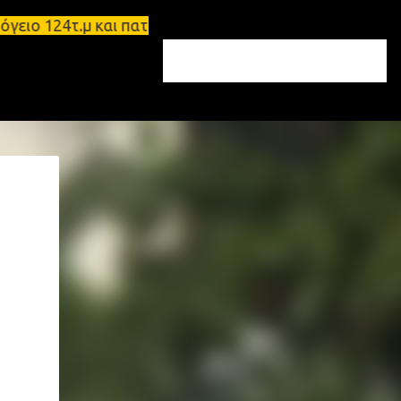
124τ.μ και πατάρι 48 τ.μ Σπάρτη - Ενοικιάζεται επ