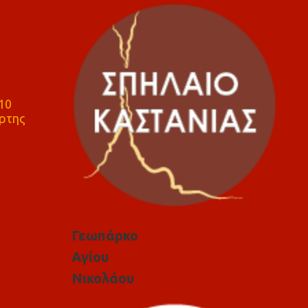
10
ρτης
Γεωπάρκο
Αγίου
Νικολάου