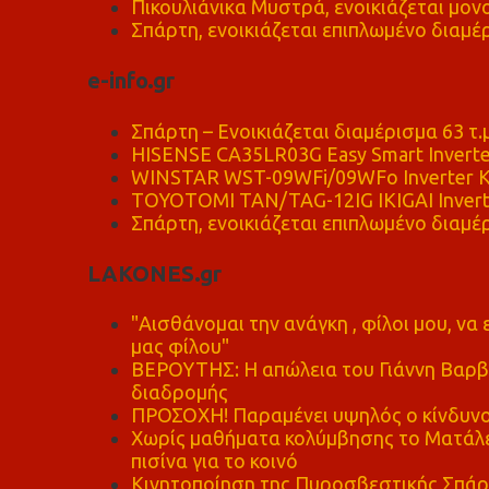
Πικουλιάνικα Μυστρά, ενοικιάζεται μονο
Σπάρτη, ενοικιάζεται επιπλωμένο διαμέρ
e-info.gr
Σπάρτη – Ενοικιάζεται διαμέρισμα 63 τ.
HISENSE CA35LR03G Easy Smart Inverte
WINSTAR WST-09WFi/09WFo Inverter Κ
TOYOTOMI TAN/TAG-12IG IKIGAI Invert
Σπάρτη, ενοικιάζεται επιπλωμένο διαμέρ
LAKONES.gr
"Αισθάνομαι την ανάγκη , φίλοι μου, ν
μας φίλου"
ΒΕΡΟΥΤΗΣ: Η απώλεια του Γιάννη Βαρβι
διαδρομής
ΠΡΟΣΟΧΗ! Παραμένει υψηλός ο κίνδυνο
Χωρίς μαθήματα κολύμβησης το Ματάλει
πισίνα για το κοινό
Κινητοποίηση της Πυροσβεστικής Σπάρ