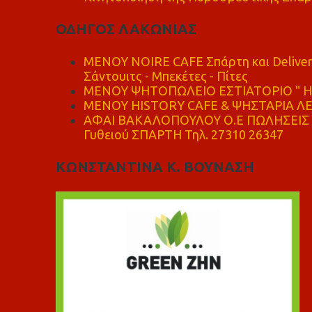
ΟΔΗΓΟΣ ΛΑΚΩΝΙΑΣ
MENOY NOIRE CAFE Σπάρτη και Delive
Σάντουιτς - Μπεκέτες - Πίτες
ΜΕΝΟΥ ΨΗΤΟΠΩΛΕΙΟ ΕΣΤΙΑΤΟΡΙΟ " Η 
ΜΕΝΟΥ HISTORY CAFE & ΨΗΣΤΑΡΙΑ ΛΕΩ
ΑΦΑΙ ΒΑΚΑΛΟΠΟΥΛΟΥ Ο.Ε ΠΩΛΗΣΕΙΣ 
Γυθειού ΣΠΑΡΤΗ Τηλ. 27310 26347
ΚΩΝΣΤΑΝΤΙΝΑ Κ. ΒΟΥΝΑΣΗ