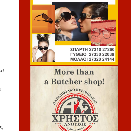
λά
ν
ς,