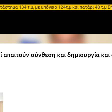
Μετάβαση στο κύριο περιεχόμενο
α 134 τ.μ, με υπόγειο 124τ.μ και πατάρι 48 τ.μ Σπά
απαιτούν σύνθεση και δημιουργία και 