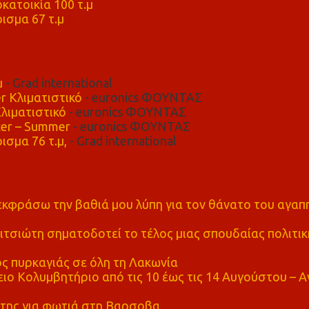
κατοικία 100 τ.μ
ισμα 67 τ.μ
μ
- Grad international
r Κλιματιστικό
- euronics ΦΟΥΝΤΑΣ
λιματιστικό
- euronics ΦΟΥΝΤΑΣ
er – Summer
- euronics ΦΟΥΝΤΑΣ
ισμα 76 τ.μ,
- Grad international
α εκφράσω την βαθιά μου λύπη για τον θάνατο του αγα
τσιώτη σηματοδοτεί το τέλος μιας σπουδαίας πολιτικ
ς πυρκαγιάς σε όλη τη Λακωνία
ο Κολυμβητήριο από τις 10 έως τις 14 Αυγούστου – Α
της για φωτιά στη Βαρσοβα