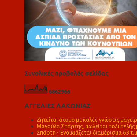
Συνολικές προβολές σελίδας
6
8
6
2
9
6
6
ΑΓΓΕΛΙΕΣ ΛΑΚΩΝΙΑΣ
Ζητείται άτομο με καλές γνώσεις μαγειρ
Μαγούλα Σπάρτης, πωλείται πολυτελής μ
Σπάρτη - Ενοικιάζεται διαμέρισμα 63 τ.