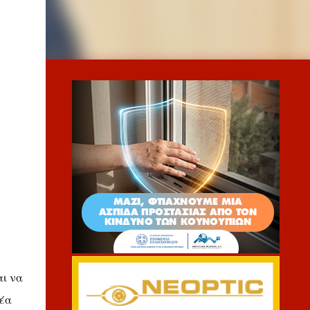
αι να
νέα