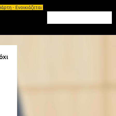
ρτη - Ενοικιάζεται επιπλωμένο διαμέρισμα 65τ.μ Σπ
όχι