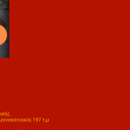
ικής
ονοκατοικία 197 τ.μ
μ