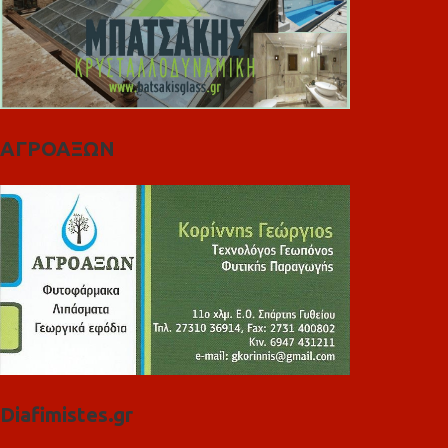
ΑΓΡΟΑΞΩΝ
Diafimistes.gr