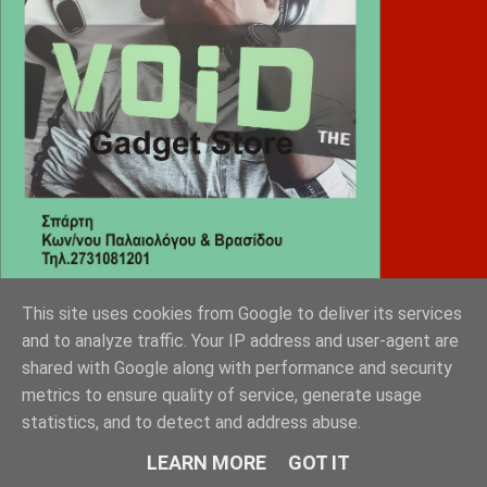
This site uses cookies from Google to deliver its services
Diafimistes.gr
and to analyze traffic. Your IP address and user-agent are
shared with Google along with performance and security
metrics to ensure quality of service, generate usage
statistics, and to detect and address abuse.
LEARN MORE
GOT IT