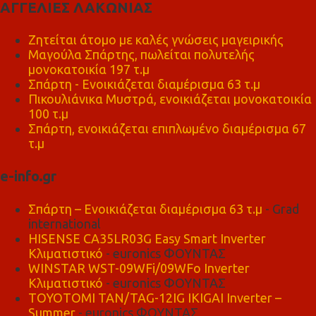
ΑΓΓΕΛΙΕΣ ΛΑΚΩΝΙΑΣ
Ζητείται άτομο με καλές γνώσεις μαγειρικής
Μαγούλα Σπάρτης, πωλείται πολυτελής
μονοκατοικία 197 τ.μ
Σπάρτη - Ενοικιάζεται διαμέρισμα 63 τ.μ
Πικουλιάνικα Μυστρά, ενοικιάζεται μονοκατοικία
100 τ.μ
Σπάρτη, ενοικιάζεται επιπλωμένο διαμέρισμα 67
τ.μ
e-info.gr
Σπάρτη – Ενοικιάζεται διαμέρισμα 63 τ.μ
- Grad
international
HISENSE CA35LR03G Easy Smart Inverter
Κλιματιστικό
- euronics ΦΟΥΝΤΑΣ
WINSTAR WST-09WFi/09WFo Inverter
Κλιματιστικό
- euronics ΦΟΥΝΤΑΣ
TOYOTOMI TAN/TAG-12IG IKIGAI Inverter –
Summer
- euronics ΦΟΥΝΤΑΣ