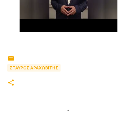
ΣΤΑΥΡΟΣ ΑΡΑΧΩΒΙΤΗΣ
Σ
χ
ό