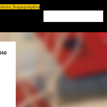
μερισμάτων Σπάρτη και Λακωνία Σπάρτη - Ενοικιάζετ
ριο