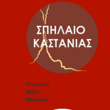
Γεωπάρκο
Αγίου
Νικολάου