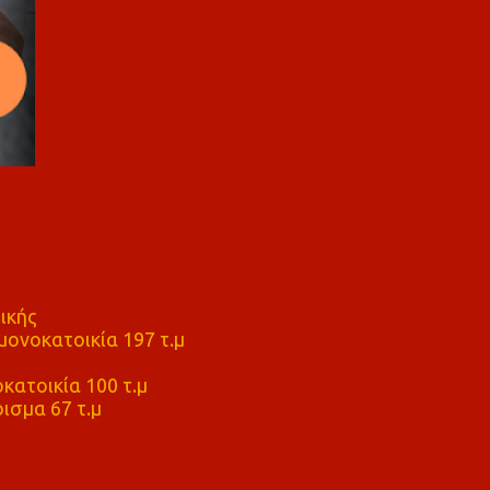
ικής
ονοκατοικία 197 τ.μ
μ
κατοικία 100 τ.μ
ισμα 67 τ.μ