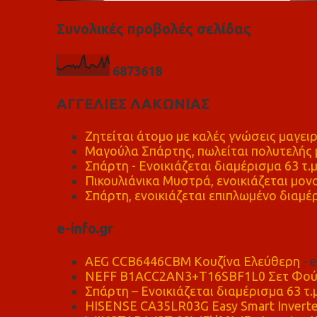
Συνολικές προβολές σελίδας
6
8
7
3
6
1
8
ΑΓΓΕΛΙΕΣ ΛΑΚΩΝΙΑΣ
Ζητείται άτομο με καλές γνώσεις μαγειρ
Μαγούλα Σπάρτης, πωλείται πολυτελής μ
Σπάρτη - Ενοικιάζεται διαμέρισμα 63 τ.
Πικουλιάνικα Μυστρά, ενοικιάζεται μονο
Σπάρτη, ενοικιάζεται επιπλωμένο διαμέρ
e-info.gr
AEG CCB6446CBM Κουζίνα Ελεύθερη
- 
NEFF B1ACC2AN3+T16SBF1L0 Σετ Φού
Σπάρτη – Ενοικιάζεται διαμέρισμα 63 τ.
HISENSE CA35LR03G Easy Smart Inverte