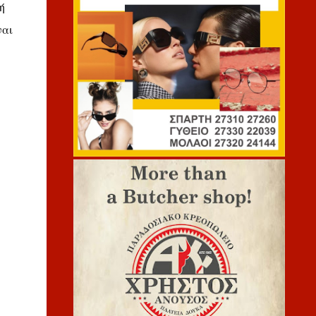
ή
ναι