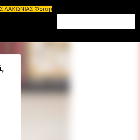
τητικά σπίτια προς ενοικίαση στη Σπάρτη Ενοικιάσε
ά,