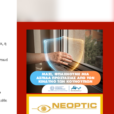
α, η
ατικά
ο
κάθε