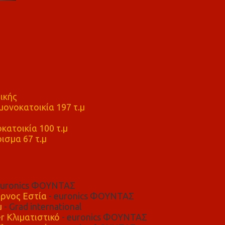
ικής
ονοκατοικία 197 τ.μ
μ
κατοικία 100 τ.μ
ισμα 67 τ.μ
euronics ΦΟΥΝΤΑΣ
ρνος Εστία
- euronics ΦΟΥΝΤΑΣ
μ
- Grad international
r Κλιματιστικό
- euronics ΦΟΥΝΤΑΣ