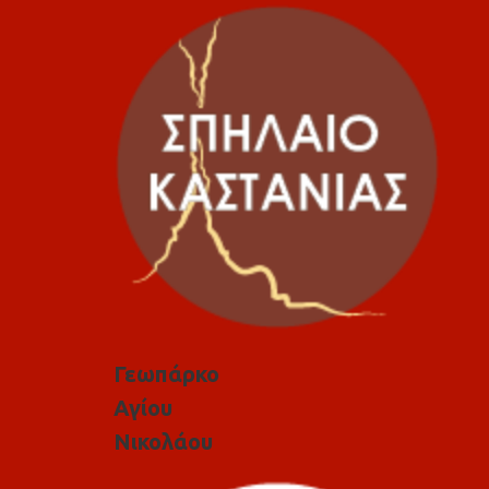
Γεωπάρκο
Αγίου
Νικολάου