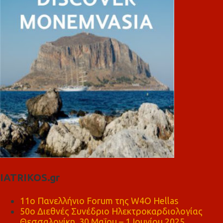
IATRIKOS.gr
11ο Πανελλήνιο Forum της W4O Hellas
50ο Διεθνές Συνέδριο Ηλεκτροκαρδιολογίας
Θεσσαλονίκη, 30 Μαΐου – 1 Ιουνίου 2025