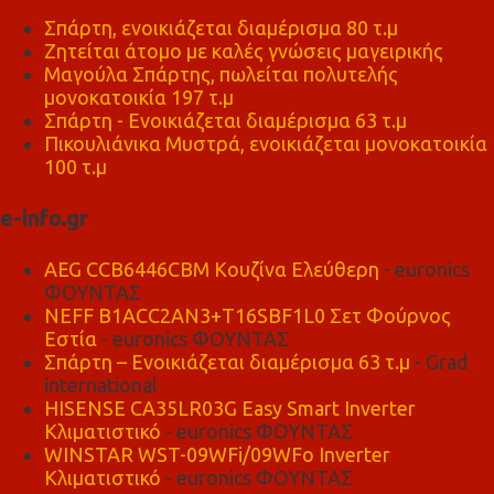
Σπάρτη, ενοικιάζεται διαμέρισμα 80 τ.μ
Ζητείται άτομο με καλές γνώσεις μαγειρικής
Μαγούλα Σπάρτης, πωλείται πολυτελής
μονοκατοικία 197 τ.μ
Σπάρτη - Ενοικιάζεται διαμέρισμα 63 τ.μ
Πικουλιάνικα Μυστρά, ενοικιάζεται μονοκατοικία
100 τ.μ
e-info.gr
AEG CCB6446CBM Κουζίνα Ελεύθερη
- euronics
ΦΟΥΝΤΑΣ
NEFF B1ACC2AN3+T16SBF1L0 Σετ Φούρνος
Εστία
- euronics ΦΟΥΝΤΑΣ
Σπάρτη – Ενοικιάζεται διαμέρισμα 63 τ.μ
- Grad
international
HISENSE CA35LR03G Easy Smart Inverter
Κλιματιστικό
- euronics ΦΟΥΝΤΑΣ
WINSTAR WST-09WFi/09WFo Inverter
Κλιματιστικό
- euronics ΦΟΥΝΤΑΣ