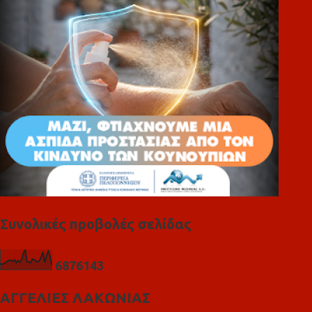
ι
α
Συνολικές προβολές σελίδας
6
8
7
6
1
4
3
ΑΓΓΕΛΙΕΣ ΛΑΚΩΝΙΑΣ