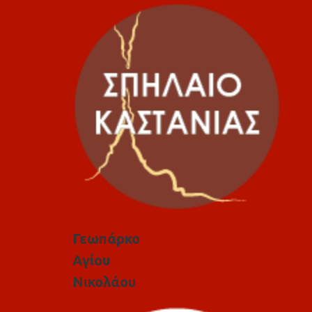
Γεωπάρκο
Αγίου
Νικολάου