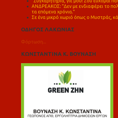
"Συγχαρητήρια, γιέ μου! Σου εύχομαι πάν
ΑΝΔΡΕΑΚΟΣ: "Δεν με ενδιαφέρει το πολι
τα επόμενα χρόνια."
Σε ένα μικρό χωριό όπως ο Μυστράς, κά
ΟΔΗΓΟΣ ΛΑΚΩΝΙΑΣ
Φόρτωση...
ΚΩΝΣΤΑΝΤΙΝΑ Κ. ΒΟΥΝΑΣΗ