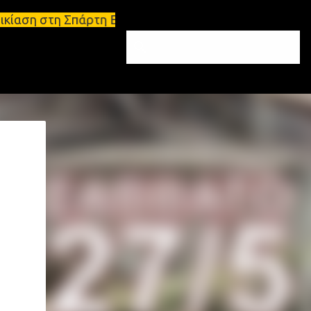
Σπάρτη Ενοικιάσεις διαμερισμάτων Σπάρτη και Λακων