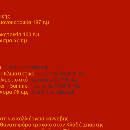
ικής
ονοκατοικία 197 τ.μ
μ
κατοικία 100 τ.μ
ισμα 67 τ.μ
μ
- Grad international
r Κλιματιστικό
- euronics ΦΟΥΝΤΑΣ
λιματιστικό
- euronics ΦΟΥΝΤΑΣ
er – Summer
- euronics ΦΟΥΝΤΑΣ
ισμα 76 τ.μ,
- Grad international
η για καλλιέργεια κάνναβης
ε θανατηφόρο τροχαίο στον Κλαδά Σπάρτης