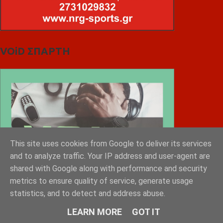
VOiD ΣΠΑΡΤΗ
This site uses cookies from Google to deliver its services
and to analyze traffic. Your IP address and user-agent are
shared with Google along with performance and security
metrics to ensure quality of service, generate usage
statistics, and to detect and address abuse.
LEARN MORE
GOT IT