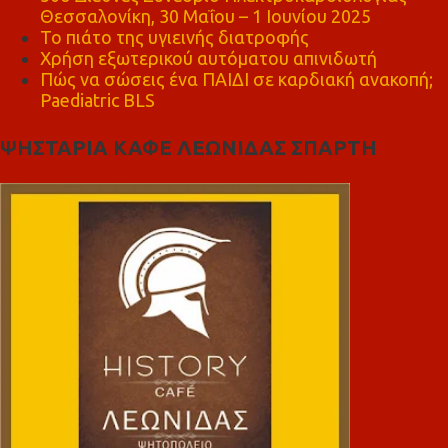
Θεσσαλονίκη, 30 Μαΐου – 1 Ιουνίου 2025
Το πιάτο της υγιεινής διατροφής
Χρήση εξωτερικού αυτόματου απινιδωτή
Πώς να σώσεις ένα ΠΑΙΔΙ σε καρδιακή ανακοπή;
Paediatric BLS
ΨΗΣΤΑΡΙΑ ΚΑΦΕ ΛΕΩΝΙΔΑΣ ΣΠΑΡΤΗ