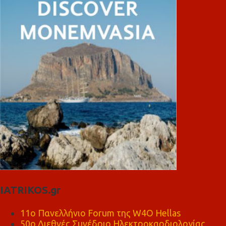
IATRIKOS.gr
11ο Πανελλήνιο Forum της W4O Hellas
50ο Διεθνές Συνέδριο Ηλεκτροκαρδιολογίας