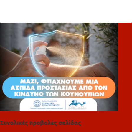
χ
ό
λ
ι
α
Συνολικές προβολές σελίδας