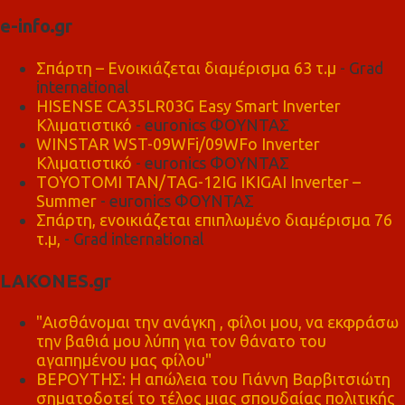
e-info.gr
Σπάρτη – Ενοικιάζεται διαμέρισμα 63 τ.μ
- Grad
international
HISENSE CA35LR03G Easy Smart Inverter
Κλιματιστικό
- euronics ΦΟΥΝΤΑΣ
WINSTAR WST-09WFi/09WFo Inverter
Κλιματιστικό
- euronics ΦΟΥΝΤΑΣ
TOYOTOMI TAN/TAG-12IG IKIGAI Inverter –
Summer
- euronics ΦΟΥΝΤΑΣ
Σπάρτη, ενοικιάζεται επιπλωμένο διαμέρισμα 76
τ.μ,
- Grad international
LAKONES.gr
"Αισθάνομαι την ανάγκη , φίλοι μου, να εκφράσω
την βαθιά μου λύπη για τον θάνατο του
αγαπημένου μας φίλου"
ΒΕΡΟΥΤΗΣ: Η απώλεια του Γιάννη Βαρβιτσιώτη
σηματοδοτεί το τέλος μιας σπουδαίας πολιτικής