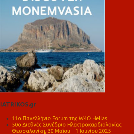
IATRIKOS.gr
11ο Πανελλήνιο Forum της W4O Hellas
50ο Διεθνές Συνέδριο Ηλεκτροκαρδιολογίας
Θεσσαλονίκη, 30 Μαΐου – 1 Ιουνίου 2025