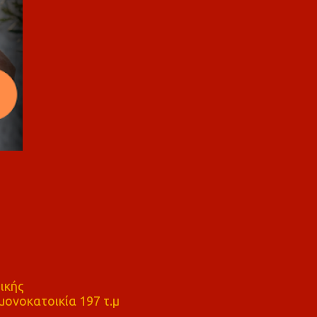
ικής
ονοκατοικία 197 τ.μ
μ