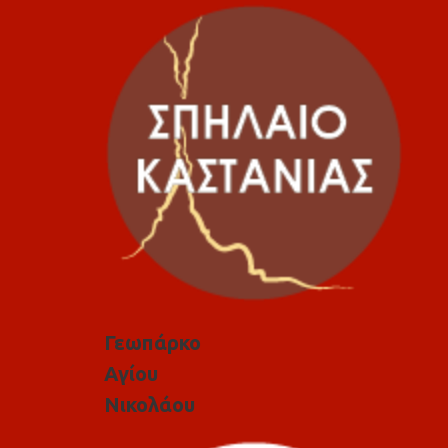
Γεωπάρκο
Αγίου
Νικολάου