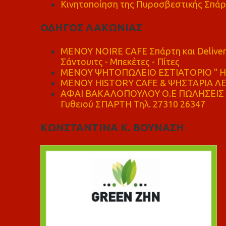
Κινητοποίηση της Πυροσβεστικής Σπάρ
ΟΔΗΓΟΣ ΛΑΚΩΝΙΑΣ
MENOY NOIRE CAFE Σπάρτη και Delive
Σάντουιτς - Μπεκέτες - Πίτες
ΜΕΝΟΥ ΨΗΤΟΠΩΛΕΙΟ ΕΣΤΙΑΤΟΡΙΟ " Η 
ΜΕΝΟΥ HISTORY CAFE & ΨΗΣΤΑΡΙΑ ΛΕΩ
ΑΦΑΙ ΒΑΚΑΛΟΠΟΥΛΟΥ Ο.Ε ΠΩΛΗΣΕΙΣ 
Γυθειού ΣΠΑΡΤΗ Τηλ. 27310 26347
ΚΩΝΣΤΑΝΤΙΝΑ Κ. ΒΟΥΝΑΣΗ