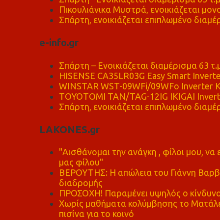
Πικουλιάνικα Μυστρά, ενοικιάζεται μονο
Σπάρτη, ενοικιάζεται επιπλωμένο διαμέρ
e-info.gr
Σπάρτη – Ενοικιάζεται διαμέρισμα 63 τ.
HISENSE CA35LR03G Easy Smart Inverte
WINSTAR WST-09WFi/09WFo Inverter Κ
TOYOTOMI TAN/TAG-12IG IKIGAI Invert
Σπάρτη, ενοικιάζεται επιπλωμένο διαμέρ
LAKONES.gr
"Αισθάνομαι την ανάγκη , φίλοι μου, ν
μας φίλου"
ΒΕΡΟΥΤΗΣ: Η απώλεια του Γιάννη Βαρβι
διαδρομής
ΠΡΟΣΟΧΗ! Παραμένει υψηλός ο κίνδυνο
Χωρίς μαθήματα κολύμβησης το Ματάλει
πισίνα για το κοινό