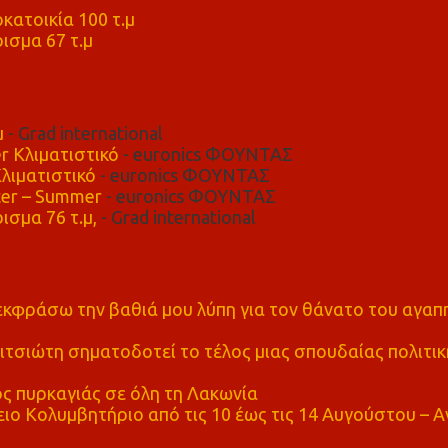
κατοικία 100 τ.μ
ισμα 67 τ.μ
μ
- Grad international
r Κλιματιστικό
- euronics ΦΟΥΝΤΑΣ
λιματιστικό
- euronics ΦΟΥΝΤΑΣ
er – Summer
- euronics ΦΟΥΝΤΑΣ
ισμα 76 τ.μ,
- Grad international
α εκφράσω την βαθιά μου λύπη για τον θάνατο του αγα
τσιώτη σηματοδοτεί το τέλος μιας σπουδαίας πολιτικ
ς πυρκαγιάς σε όλη τη Λακωνία
ο Κολυμβητήριο από τις 10 έως τις 14 Αυγούστου – Α