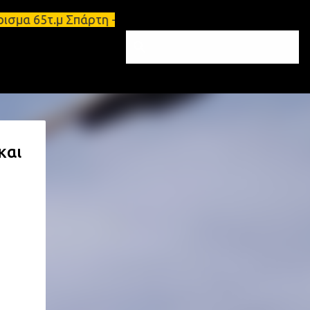
έρισμα 65τ.μ Σπάρτη - πωλείται τριάρι διαμέρισμα 
και