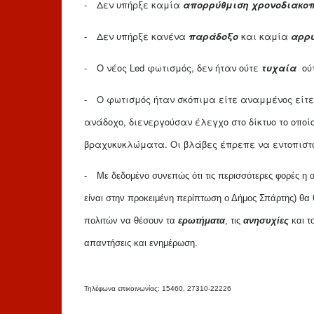
-
Δεν υπήρξε καμία
απορρύθμιση
χρονοδιακο
-
Δεν υπήρξε κανένα
παράδοξο
και καμία
αρρ
-
Ο νέος
Led
φωτισμός, δεν ήταν ούτε
τυχαία
ού
-
Ο φωτισμός ήταν σκόπιμα είτε αναμμένος είτε σ
ανάδοχο, διενεργούσαν έλεγχο στο δίκτυο το οπο
βραχυκυκλώματα. Οι βλάβες έπρεπε να εντοπιστο
-
Με δεδομένο συνεπώς ότι τις περισσότερες φορές η 
είναι στην προκειμένη περίπτωση ο Δήμος Σπάρτης) θα
πολιτών να θέσουν τα
ερωτήματα
, τις
ανησυχίες
και τ
απαντήσεις και ενημέρωση.
Τηλέφωνα επικοινωνίας: 15460, 27310-22226