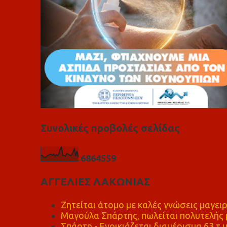
Συνολικές προβολές σελίδας
6
8
6
4
5
5
9
ΑΓΓΕΛΙΕΣ ΛΑΚΩΝΙΑΣ
Ζητείται άτομο με καλές γνώσεις μαγειρ
Μαγούλα Σπάρτης, πωλείται πολυτελής μ
Σπάρτη - Ενοικιάζεται διαμέρισμα 63 τ.