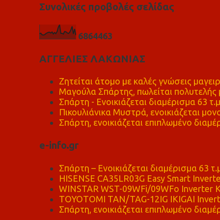
Συνολικές προβολές σελίδας
6
8
6
4
4
6
3
ΑΓΓΕΛΙΕΣ ΛΑΚΩΝΙΑΣ
Ζητείται άτομο με καλές γνώσεις μαγειρ
Μαγούλα Σπάρτης, πωλείται πολυτελής μ
Σπάρτη - Ενοικιάζεται διαμέρισμα 63 τ.
Πικουλιάνικα Μυστρά, ενοικιάζεται μονο
Σπάρτη, ενοικιάζεται επιπλωμένο διαμέρ
e-info.gr
Σπάρτη – Ενοικιάζεται διαμέρισμα 63 τ.
HISENSE CA35LR03G Easy Smart Inverte
WINSTAR WST-09WFi/09WFo Inverter Κ
TOYOTOMI TAN/TAG-12IG IKIGAI Invert
Σπάρτη, ενοικιάζεται επιπλωμένο διαμέρ