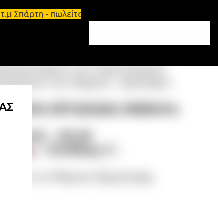
5τ.μ Σπάρτη - πωλείται τριάρι διαμέρισμα 91τ.μ Ζητ
ΙΑΣ