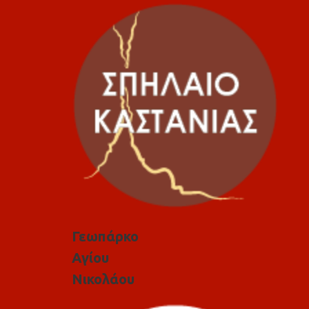
Γεωπάρκο
Αγίου
Νικολάου