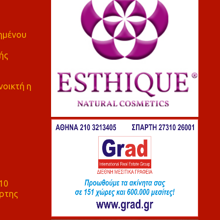
πημένου
ής
νοικτή η
10
ρτης