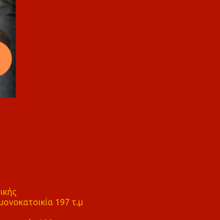
ικής
ονοκατοικία 197 τ.μ
μ