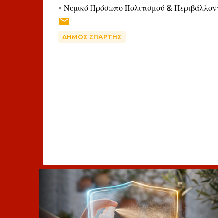
• Νομικό Πρόσωπο Πολιτισμού & Περιβάλλον
ΔΗΜΟΣ ΣΠΑΡΤΗΣ
Σ
χ
ό
λ
ι
α