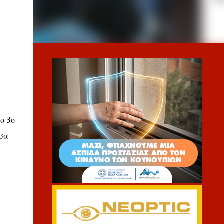
ο 3ο
υσα