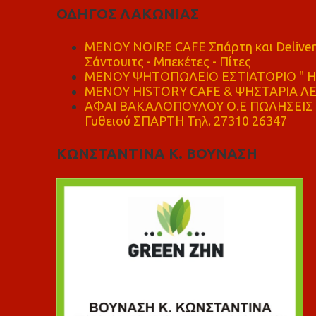
ΟΔΗΓΟΣ ΛΑΚΩΝΙΑΣ
MENOY NOIRE CAFE Σπάρτη και Delive
Σάντουιτς - Μπεκέτες - Πίτες
ΜΕΝΟΥ ΨΗΤΟΠΩΛΕΙΟ ΕΣΤΙΑΤΟΡΙΟ " Η 
ΜΕΝΟΥ HISTORY CAFE & ΨΗΣΤΑΡΙΑ ΛΕΩ
ΑΦΑΙ ΒΑΚΑΛΟΠΟΥΛΟΥ Ο.Ε ΠΩΛΗΣΕΙΣ 
Γυθειού ΣΠΑΡΤΗ Τηλ. 27310 26347
ΚΩΝΣΤΑΝΤΙΝΑ Κ. ΒΟΥΝΑΣΗ