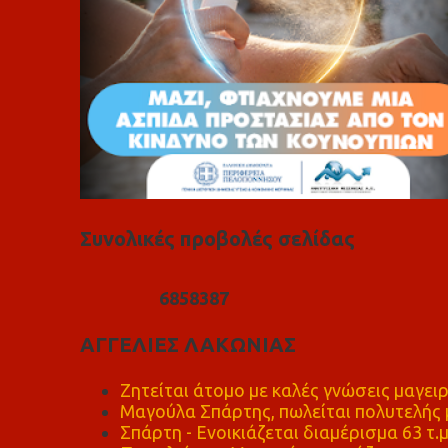
Συνολικές προβολές σελίδας
6
8
5
8
3
8
7
ΑΓΓΕΛΙΕΣ ΛΑΚΩΝΙΑΣ
Ζητείται άτομο με καλές γνώσεις μαγειρ
Μαγούλα Σπάρτης, πωλείται πολυτελής μ
Σπάρτη - Ενοικιάζεται διαμέρισμα 63 τ.