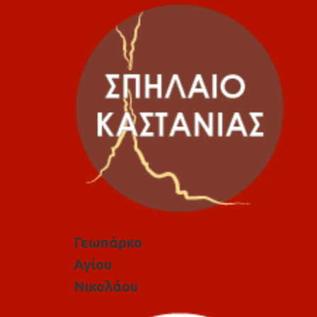
Γεωπάρκο
Αγίου
Νικολάου