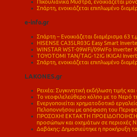
Πικουλιάνικα Μυστρά, ενοικιάζεται μονο
Σπάρτη, ενοικιάζεται επιπλωμένο διαμέρ
e-info.gr
Σπάρτη – Ενοικιάζεται διαμέρισμα 63 τ.
HISENSE CA35LR03G Easy Smart Inverte
WINSTAR WST-09WFi/09WFo Inverter Κ
TOYOTOMI TAN/TAG-12IG IKIGAI Invert
Σπάρτη, ενοικιάζεται επιπλωμένο διαμέρ
LAKONES.gr
Ρειχέα: Συγκινητική εκδήλωση τιμής και 
Το νεοφιλελεύθερο κόλπο με το Νερό τ
Ενεργοποιείται χρηματοδοτικό εργαλείο
Πελοποννήσου με απόφαση του Περιφε
ΠΡΟΣΟΧΗ! ΕΚΤΑΚΤΗ ΠΡΟΕΙΔΟΠΟΙΗΣΗ - 
προσώπων και οχημάτων σε περιοχές
Δαβάκης: Δημοσιεύτηκε η προκήρυξη το