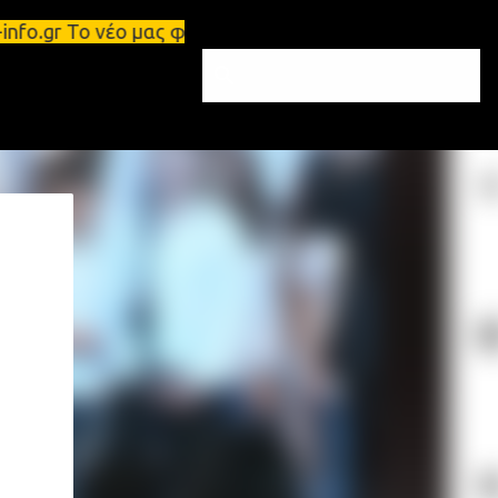
η θέα e-info.gr Το νέο μας φυλλάδιο κυκλοφόρησε –