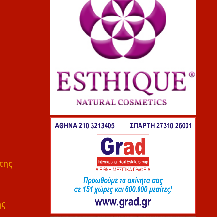
της
ς
ης