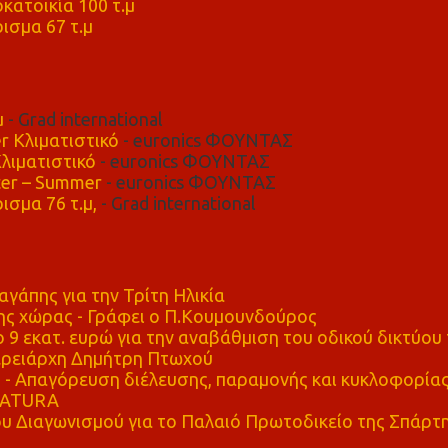
κατοικία 100 τ.μ
ισμα 67 τ.μ
μ
- Grad international
r Κλιματιστικό
- euronics ΦΟΥΝΤΑΣ
λιματιστικό
- euronics ΦΟΥΝΤΑΣ
er – Summer
- euronics ΦΟΥΝΤΑΣ
ισμα 76 τ.μ,
- Grad international
αγάπης για την Τρίτη Ηλικία
ης χώρας - Γράφει ο Π.Κουμουνδούρος
 9 εκατ. ευρώ για την αναβάθμιση του οδικού δικτύου 
ρειάρχη Δημήτρη Πτωχού
Απαγόρευση διέλευσης, παραμονής και κυκλοφορία
 NATURA
υ Διαγωνισμού για το Παλαιό Πρωτοδικείο της Σπάρτ