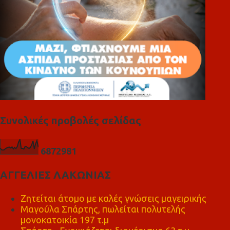
Συνολικές προβολές σελίδας
6
8
7
2
9
8
1
ΑΓΓΕΛΙΕΣ ΛΑΚΩΝΙΑΣ
Ζητείται άτομο με καλές γνώσεις μαγειρικής
Μαγούλα Σπάρτης, πωλείται πολυτελής
μονοκατοικία 197 τ.μ