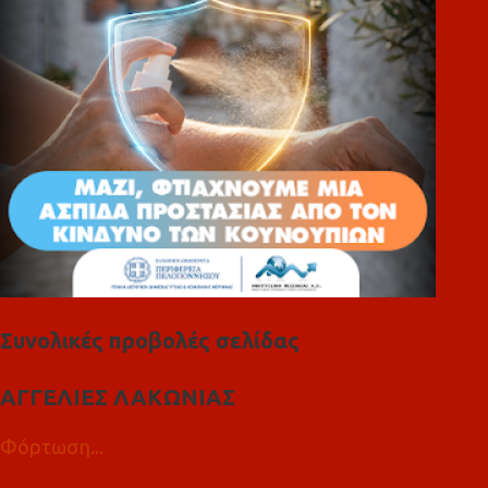
ι
α
Συνολικές προβολές σελίδας
ΑΓΓΕΛΙΕΣ ΛΑΚΩΝΙΑΣ
Φόρτωση...