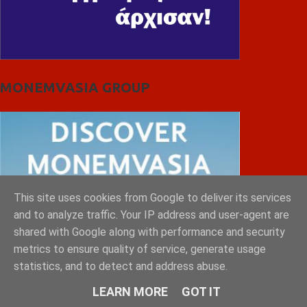
MONEMVASIA GROUP
This site uses cookies from Google to deliver its services
and to analyze traffic. Your IP address and user-agent are
shared with Google along with performance and security
metrics to ensure quality of service, generate usage
statistics, and to detect and address abuse.
LEARN MORE
GOT IT