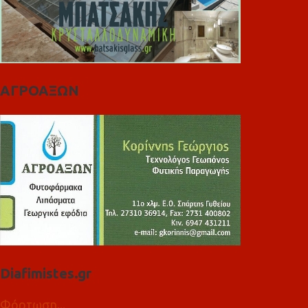
ΑΓΡΟΑΞΩΝ
Diafimistes.gr
Φόρτωση...