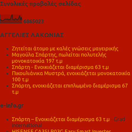
Συνολικές προβολές σελίδας
6
8
6
5
0
2
3
ΑΓΓΕΛΙΕΣ ΛΑΚΩΝΙΑΣ
Ζητείται άτομο με καλές γνώσεις μαγειρικής
Μαγούλα Σπάρτης, πωλείται πολυτελής
μονοκατοικία 197 τ.μ
Σπάρτη - Ενοικιάζεται διαμέρισμα 63 τ.μ
Πικουλιάνικα Μυστρά, ενοικιάζεται μονοκατοικία
100 τ.μ
Σπάρτη, ενοικιάζεται επιπλωμένο διαμέρισμα 67
τ.μ
e-info.gr
Σπάρτη – Ενοικιάζεται διαμέρισμα 63 τ.μ
- Grad
international
HISENSE CA35LR03G Easy Smart Inverter