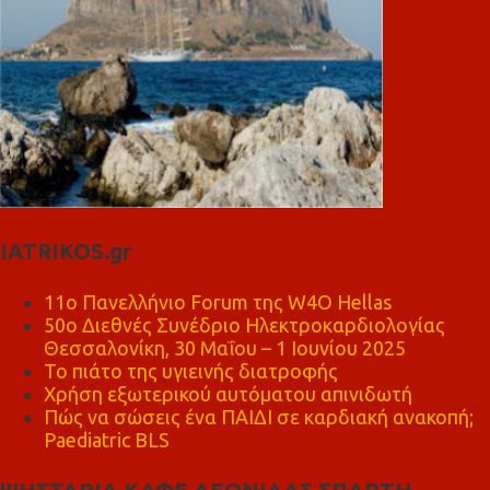
IATRIKOS.gr
11ο Πανελλήνιο Forum της W4O Hellas
50ο Διεθνές Συνέδριο Ηλεκτροκαρδιολογίας
Θεσσαλονίκη, 30 Μαΐου – 1 Ιουνίου 2025
Το πιάτο της υγιεινής διατροφής
Χρήση εξωτερικού αυτόματου απινιδωτή
Πώς να σώσεις ένα ΠΑΙΔΙ σε καρδιακή ανακοπή;
Paediatric BLS