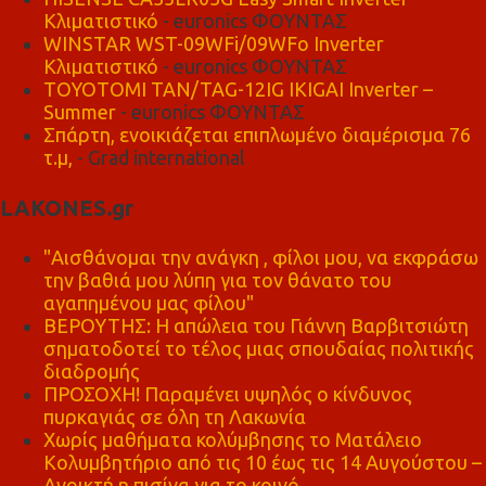
Κλιματιστικό
- euronics ΦΟΥΝΤΑΣ
WINSTAR WST-09WFi/09WFo Inverter
Κλιματιστικό
- euronics ΦΟΥΝΤΑΣ
TOYOTOMI TAN/TAG-12IG IKIGAI Inverter –
Summer
- euronics ΦΟΥΝΤΑΣ
Σπάρτη, ενοικιάζεται επιπλωμένο διαμέρισμα 76
τ.μ,
- Grad international
LAKONES.gr
"Αισθάνομαι την ανάγκη , φίλοι μου, να εκφράσω
την βαθιά μου λύπη για τον θάνατο του
αγαπημένου μας φίλου"
ΒΕΡΟΥΤΗΣ: Η απώλεια του Γιάννη Βαρβιτσιώτη
σηματοδοτεί το τέλος μιας σπουδαίας πολιτικής
διαδρομής
ΠΡΟΣΟΧΗ! Παραμένει υψηλός ο κίνδυνος
πυρκαγιάς σε όλη τη Λακωνία
Χωρίς μαθήματα κολύμβησης το Ματάλειο
Κολυμβητήριο από τις 10 έως τις 14 Αυγούστου –
Ανοικτή η πισίνα για το κοινό