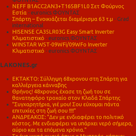
NEFF B1ACC2AN3+T16SBF1L0 Σετ Φούρνος
Εστία
- euronics ΦΟΥΝΤΑΣ
Σπάρτη – Ενοικιάζεται διαμέρισμα 63 τ.μ
- Grad
international
HISENSE CA35LR03G Easy Smart Inverter
Κλιματιστικό
- euronics ΦΟΥΝΤΑΣ
WINSTAR WST-09WFi/09WFo Inverter
Κλιματιστικό
- euronics ΦΟΥΝΤΑΣ
LAKONES.gr
ΕΚΤΑΚΤΟ: Σύλληψη 68χρονου στη Σπάρτη για
καλλιέργεια κάνναβης
Θρήνος! 48χρονος έχασε τη ζωή του σε
θανατηφόρο τροχαίο στον Κλαδά Σπάρτης
"Συγχαρητήρια, γιέ μου! Σου εύχομαι πάντα
επιτυχίες στη ζωή σου !!!!"
ΑΝΔΡΕΑΚΟΣ: "Δεν με ενδιαφέρει το πολιτικό
κόστος. Με ενδιαφέρει να υπάρχει νερό σήμερα,
αύριο και τα επόμενα χρόνια."