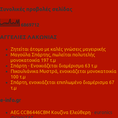
Συνολικές προβολές σελίδας
6
8
6
9
7
1
2
ΑΓΓΕΛΙΕΣ ΛΑΚΩΝΙΑΣ
Ζητείται άτομο με καλές γνώσεις μαγειρικής
Μαγούλα Σπάρτης, πωλείται πολυτελής
μονοκατοικία 197 τ.μ
Σπάρτη - Ενοικιάζεται διαμέρισμα 63 τ.μ
Πικουλιάνικα Μυστρά, ενοικιάζεται μονοκατοικία
100 τ.μ
Σπάρτη, ενοικιάζεται επιπλωμένο διαμέρισμα 67
τ.μ
e-info.gr
AEG CCB6446CBM Κουζίνα Ελεύθερη
- euronics
ΦΟΥΝΤΑΣ