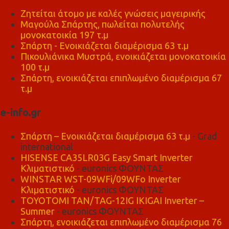
Ζητείται άτομο με καλές γνώσεις μαγειρικής
Μαγούλα Σπάρτης, πωλείται πολυτελής
μονοκατοικία 197 τ.μ
Σπάρτη - Ενοικιάζεται διαμέρισμα 63 τ.μ
Πικουλιάνικα Μυστρά, ενοικιάζεται μονοκατοικία
100 τ.μ
Σπάρτη, ενοικιάζεται επιπλωμένο διαμέρισμα 67
τ.μ
e-info.gr
Σπάρτη – Ενοικιάζεται διαμέρισμα 63 τ.μ
- Grad
international
HISENSE CA35LR03G Easy Smart Inverter
Κλιματιστικό
- euronics ΦΟΥΝΤΑΣ
WINSTAR WST-09WFi/09WFo Inverter
Κλιματιστικό
- euronics ΦΟΥΝΤΑΣ
TOYOTOMI TAN/TAG-12IG IKIGAI Inverter –
Summer
- euronics ΦΟΥΝΤΑΣ
Σπάρτη, ενοικιάζεται επιπλωμένο διαμέρισμα 76