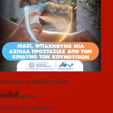
ι
α
Συνολικές προβολές σελίδας
6
8
6
4
3
4
2
ΑΓΓΕΛΙΕΣ ΛΑΚΩΝΙΑΣ