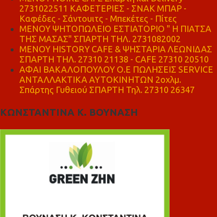
2731022511 ΚΑΦΕΤΕΡΙΕΣ - ΣΝΑΚ ΜΠΑΡ -
Καφέδες - Σάντουιτς - Μπεκέτες - Πίτες
ΜΕΝΟΥ ΨΗΤΟΠΩΛΕΙΟ ΕΣΤΙΑΤΟΡΙΟ " Η ΠΙΑΤΣΑ
ΤΗΣ ΜΑΣΑΣ" ΣΠΑΡΤΗ ΤΗΛ. 2731082002
ΜΕΝΟΥ HISTORY CAFE & ΨΗΣΤΑΡΙΑ ΛΕΩΝΙΔΑΣ
ΣΠΑΡΤΗ ΤΗΛ. 27310 21138 - CAFE 27310 20510
ΑΦΑΙ ΒΑΚΑΛΟΠΟΥΛΟΥ Ο.Ε ΠΩΛΗΣΕΙΣ SERVICE
ΑΝΤΑΛΛΑΚΤΙΚΑ ΑΥΤΟΚΙΝΗΤΩΝ 2οχλμ.
Σπάρτης Γυθειού ΣΠΑΡΤΗ Τηλ. 27310 26347
ΚΩΝΣΤΑΝΤΙΝΑ Κ. ΒΟΥΝΑΣΗ