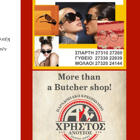
ύλαξη
ούν