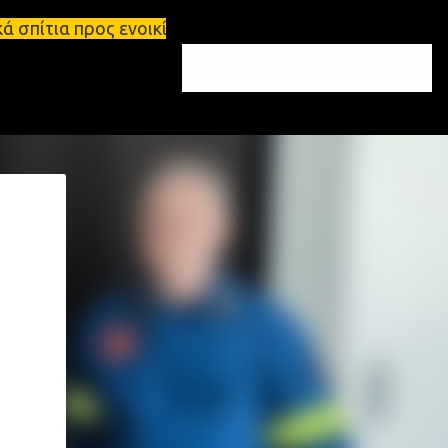
ενοικίαση στη Σπάρτη Ενοικιάσεις διαμερισμάτων Σπ