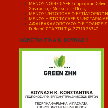
MENOY NOIRE CAFE Σπάρτη και Delive
Σάντουιτς - Μπεκέτες - Πίτες
ΜΕΝΟΥ ΨΗΤΟΠΩΛΕΙΟ ΕΣΤΙΑΤΟΡΙΟ " Η 
ΜΕΝΟΥ HISTORY CAFE & ΨΗΣΤΑΡΙΑ ΛΕΩ
ΑΦΑΙ ΒΑΚΑΛΟΠΟΥΛΟΥ Ο.Ε ΠΩΛΗΣΕΙΣ 
Γυθειού ΣΠΑΡΤΗ Τηλ. 27310 26347
ΚΩΝΣΤΑΝΤΙΝΑ Κ. ΒΟΥΝΑΣΗ