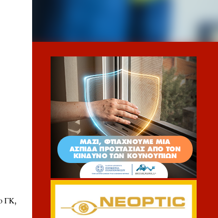
ο ΓΚ,