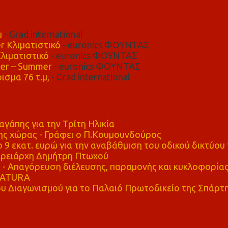
μ
- Grad international
r Κλιματιστικό
- euronics ΦΟΥΝΤΑΣ
λιματιστικό
- euronics ΦΟΥΝΤΑΣ
er – Summer
- euronics ΦΟΥΝΤΑΣ
ισμα 76 τ.μ,
- Grad international
αγάπης για την Τρίτη Ηλικία
ης χώρας - Γράφει ο Π.Κουμουνδούρος
 9 εκατ. ευρώ για την αναβάθμιση του οδικού δικτύου 
ρειάρχη Δημήτρη Πτωχού
Απαγόρευση διέλευσης, παραμονής και κυκλοφορία
 NATURA
υ Διαγωνισμού για το Παλαιό Πρωτοδικείο της Σπάρτ