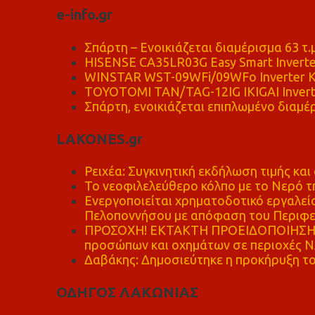
e-info.gr
Σπάρτη – Ενοικιάζεται διαμέρισμα 63 τ.
HISENSE CA35LR03G Easy Smart Inverte
WINSTAR WST-09WFi/09WFo Inverter Κ
TOYOTOMI TAN/TAG-12IG IKIGAI Invert
Σπάρτη, ενοικιάζεται επιπλωμένο διαμέρ
LAKONES.gr
Ρειχέα: Συγκινητική εκδήλωση τιμής και 
Το νεοφιλελεύθερο κόλπο με το Νερό τ
Ενεργοποιείται χρηματοδοτικό εργαλείο
Πελοποννήσου με απόφαση του Περιφε
ΠΡΟΣΟΧΗ! ΕΚΤΑΚΤΗ ΠΡΟΕΙΔΟΠΟΙΗΣΗ - 
προσώπων και οχημάτων σε περιοχές
Δαβάκης: Δημοσιεύτηκε η προκήρυξη το
ΟΔΗΓΟΣ ΛΑΚΩΝΙΑΣ