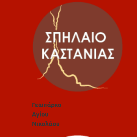
Γεωπάρκο
Αγίου
Νικολάου