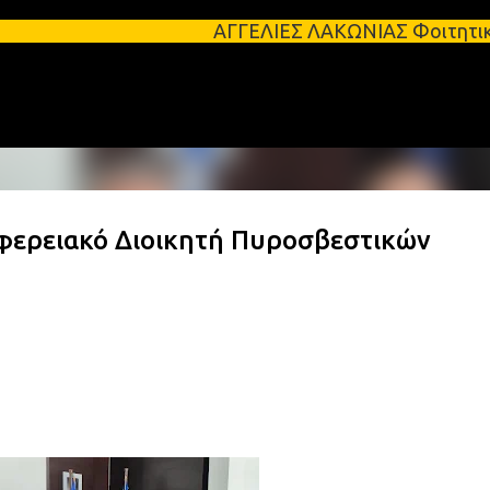
Μετάβαση στο κύριο περιεχόμενο
ΑΓΓΕΛΙΕΣ ΛΑΚΩΝΙΑΣ Φοιτητικά σπίτια προς 
φερειακό Διοικητή Πυροσβεστικών