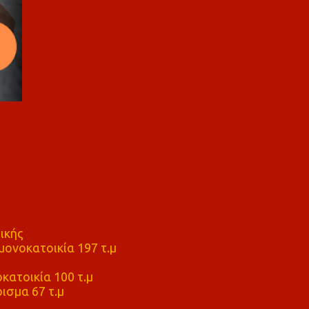
ικής
ονοκατοικία 197 τ.μ
μ
κατοικία 100 τ.μ
ισμα 67 τ.μ