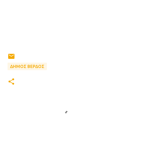
ΔΗΜΟΣ ΒΕΡΔΟΣ
Σ
χ
ό