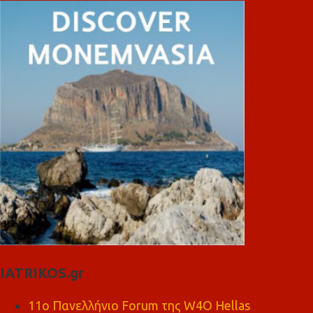
IATRIKOS.gr
11ο Πανελλήνιο Forum της W4O Hellas