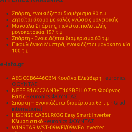
Σπάρτη, ενοικιάζεται διαμέρισμα 80 τ.μ
Ζητείται άτομο με καλές γνώσεις μαγειρικής
Μαγούλα Σπάρτης, πωλείται πολυτελής
μονοκατοικία 197 τ.μ
Σπάρτη - Ενοικιάζεται διαμέρισμα 63 τ.μ
Πικουλιάνικα Μυστρά, ενοικιάζεται μονοκατοικία
100 τ.μ
e-info.gr
AEG CCB6446CBM Κουζίνα Ελεύθερη
- euronics
ΦΟΥΝΤΑΣ
NEFF B1ACC2AN3+T16SBF1L0 Σετ Φούρνος
Εστία
- euronics ΦΟΥΝΤΑΣ
Σπάρτη – Ενοικιάζεται διαμέρισμα 63 τ.μ
- Grad
international
HISENSE CA35LR03G Easy Smart Inverter
Κλιματιστικό
- euronics ΦΟΥΝΤΑΣ
WINSTAR WST-09WFi/09WFo Inverter