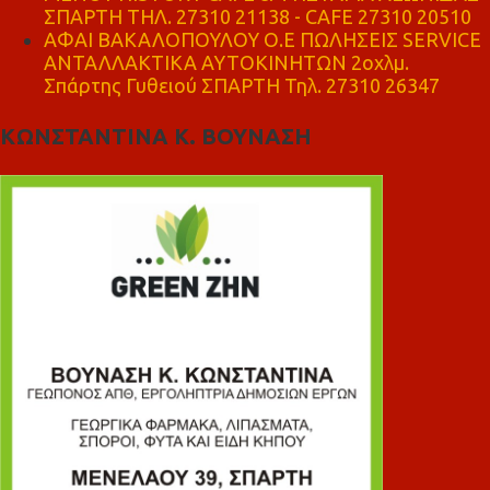
ΣΠΑΡΤΗ ΤΗΛ. 27310 21138 - CAFE 27310 20510
ΑΦΑΙ ΒΑΚΑΛΟΠΟΥΛΟΥ Ο.Ε ΠΩΛΗΣΕΙΣ SERVICE
ΑΝΤΑΛΛΑΚΤΙΚΑ ΑΥΤΟΚΙΝΗΤΩΝ 2οχλμ.
Σπάρτης Γυθειού ΣΠΑΡΤΗ Τηλ. 27310 26347
ΚΩΝΣΤΑΝΤΙΝΑ Κ. ΒΟΥΝΑΣΗ