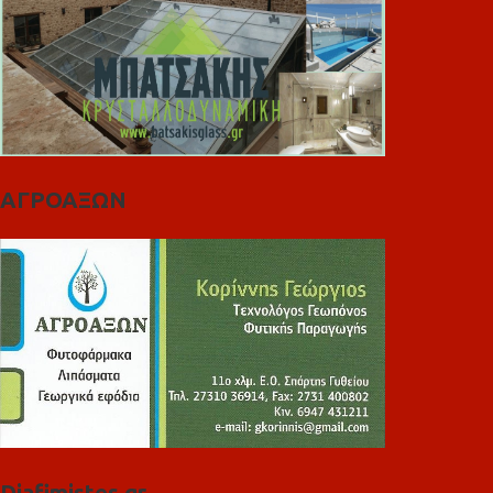
ΑΓΡΟΑΞΩΝ
Diafimistes.gr