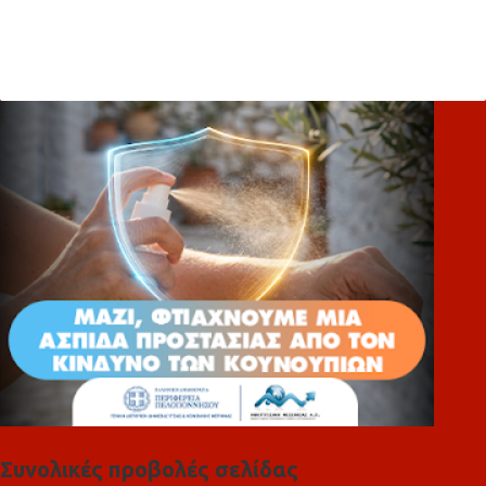
Σ
χ
ό
λ
ι
α
Συνολικές προβολές σελίδας