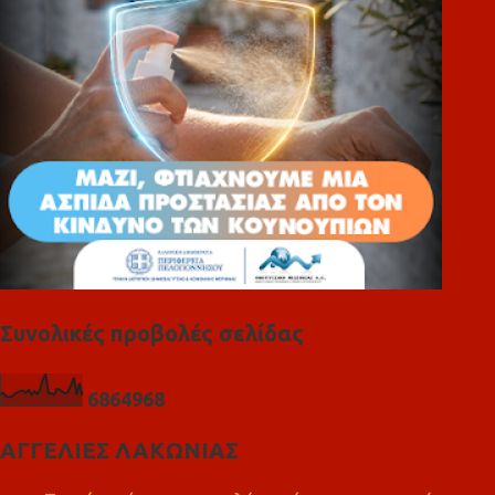
α
Συνολικές προβολές σελίδας
6
8
6
4
9
6
8
ΑΓΓΕΛΙΕΣ ΛΑΚΩΝΙΑΣ