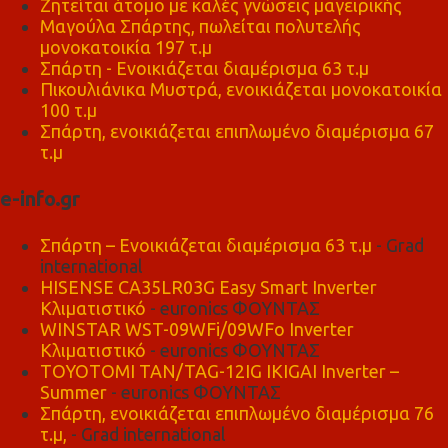
Ζητείται άτομο με καλές γνώσεις μαγειρικής
Μαγούλα Σπάρτης, πωλείται πολυτελής
μονοκατοικία 197 τ.μ
Σπάρτη - Ενοικιάζεται διαμέρισμα 63 τ.μ
Πικουλιάνικα Μυστρά, ενοικιάζεται μονοκατοικία
100 τ.μ
Σπάρτη, ενοικιάζεται επιπλωμένο διαμέρισμα 67
τ.μ
e-info.gr
Σπάρτη – Ενοικιάζεται διαμέρισμα 63 τ.μ
- Grad
international
HISENSE CA35LR03G Easy Smart Inverter
Κλιματιστικό
- euronics ΦΟΥΝΤΑΣ
WINSTAR WST-09WFi/09WFo Inverter
Κλιματιστικό
- euronics ΦΟΥΝΤΑΣ
TOYOTOMI TAN/TAG-12IG IKIGAI Inverter –
Summer
- euronics ΦΟΥΝΤΑΣ
Σπάρτη, ενοικιάζεται επιπλωμένο διαμέρισμα 76
τ.μ,
- Grad international