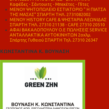
Καφέδες - Σάντουιτς - Μπεκέτες - Πίτες
ΜΕΝΟΥ ΨΗΤΟΠΩΛΕΙΟ ΕΣΤΙΑΤΟΡΙΟ " Η ΠΙΑΤΣΑ
ΤΗΣ ΜΑΣΑΣ" ΣΠΑΡΤΗ ΤΗΛ. 2731082002
ΜΕΝΟΥ HISTORY CAFE & ΨΗΣΤΑΡΙΑ ΛΕΩΝΙΔΑΣ
ΣΠΑΡΤΗ ΤΗΛ. 27310 21138 - CAFE 27310 20510
ΑΦΑΙ ΒΑΚΑΛΟΠΟΥΛΟΥ Ο.Ε ΠΩΛΗΣΕΙΣ SERVICE
ΑΝΤΑΛΛΑΚΤΙΚΑ ΑΥΤΟΚΙΝΗΤΩΝ 2οχλμ.
Σπάρτης Γυθειού ΣΠΑΡΤΗ Τηλ. 27310 26347
ΚΩΝΣΤΑΝΤΙΝΑ Κ. ΒΟΥΝΑΣΗ