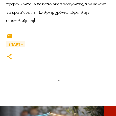
προβάλλονται από κάποιους παράγοντες, που θέλουν
να κρατήσουν τη Σπάρτη, χρόνια τώρα, στην
οπισθοδρόμηση!
ΣΠΑΡΤΗ
Σ
χ
ό
λ
ι