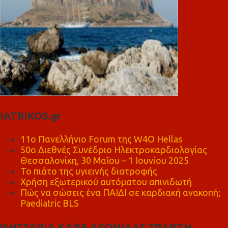
IATRIKOS.gr
11ο Πανελλήνιο Forum της W4O Hellas
50ο Διεθνές Συνέδριο Ηλεκτροκαρδιολογίας
Θεσσαλονίκη, 30 Μαΐου – 1 Ιουνίου 2025
Το πιάτο της υγιεινής διατροφής
Χρήση εξωτερικού αυτόματου απινιδωτή
Πώς να σώσεις ένα ΠΑΙΔΙ σε καρδιακή ανακοπή;
Paediatric BLS
ΨΗΣΤΑΡΙΑ ΚΑΦΕ ΛΕΩΝΙΔΑΣ ΣΠΑΡΤΗ