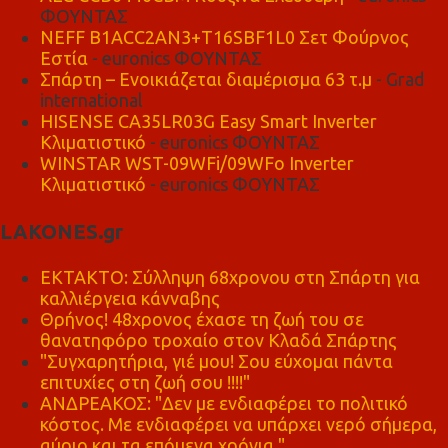
ΦΟΥΝΤΑΣ
NEFF B1ACC2AN3+T16SBF1L0 Σετ Φούρνος
Εστία
- euronics ΦΟΥΝΤΑΣ
Σπάρτη – Ενοικιάζεται διαμέρισμα 63 τ.μ
- Grad
international
HISENSE CA35LR03G Easy Smart Inverter
Κλιματιστικό
- euronics ΦΟΥΝΤΑΣ
WINSTAR WST-09WFi/09WFo Inverter
Κλιματιστικό
- euronics ΦΟΥΝΤΑΣ
LAKONES.gr
ΕΚΤΑΚΤΟ: Σύλληψη 68χρονου στη Σπάρτη για
καλλιέργεια κάνναβης
Θρήνος! 48χρονος έχασε τη ζωή του σε
θανατηφόρο τροχαίο στον Κλαδά Σπάρτης
"Συγχαρητήρια, γιέ μου! Σου εύχομαι πάντα
επιτυχίες στη ζωή σου !!!!"
ΑΝΔΡΕΑΚΟΣ: "Δεν με ενδιαφέρει το πολιτικό
κόστος. Με ενδιαφέρει να υπάρχει νερό σήμερα,
αύριο και τα επόμενα χρόνια."