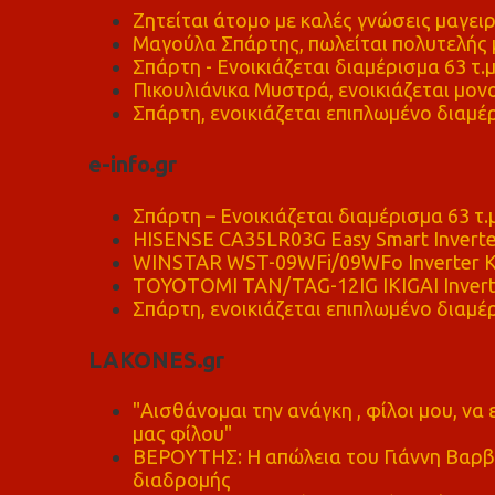
Ζητείται άτομο με καλές γνώσεις μαγειρ
Μαγούλα Σπάρτης, πωλείται πολυτελής μ
Σπάρτη - Ενοικιάζεται διαμέρισμα 63 τ.
Πικουλιάνικα Μυστρά, ενοικιάζεται μονο
Σπάρτη, ενοικιάζεται επιπλωμένο διαμέρ
e-info.gr
Σπάρτη – Ενοικιάζεται διαμέρισμα 63 τ.
HISENSE CA35LR03G Easy Smart Inverte
WINSTAR WST-09WFi/09WFo Inverter Κ
TOYOTOMI TAN/TAG-12IG IKIGAI Invert
Σπάρτη, ενοικιάζεται επιπλωμένο διαμέρ
LAKONES.gr
"Αισθάνομαι την ανάγκη , φίλοι μου, ν
μας φίλου"
ΒΕΡΟΥΤΗΣ: Η απώλεια του Γιάννη Βαρβι
διαδρομής