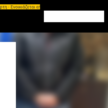
η - Ενοικιάζεται επιπλωμένο διαμέρισμα 65τ.μ Σπάρτ