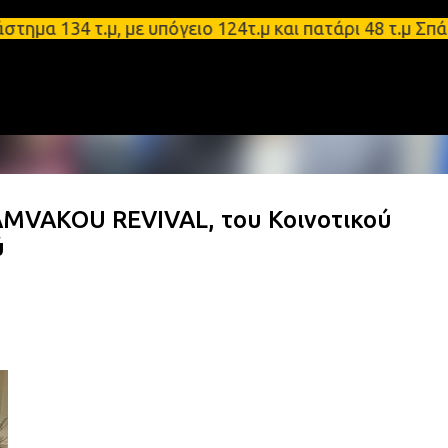
Μετάβαση στο κύριο περιεχόμενο
34 τ.μ, με υπόγειο 124τ.μ και πατάρι 48 τ.μ Σπάρτ
MVAKOU REVIVAL, του Κοινοτικού
ύ