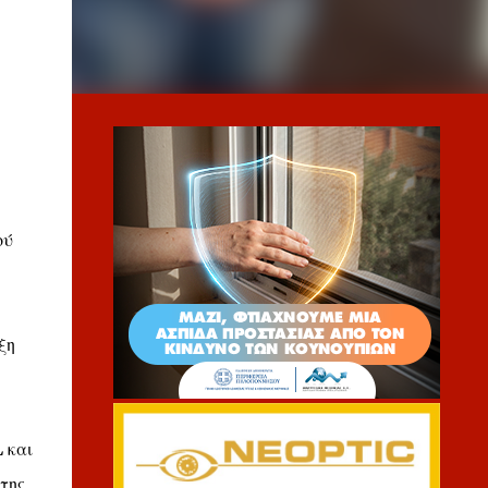
ού
ξη
 και
της