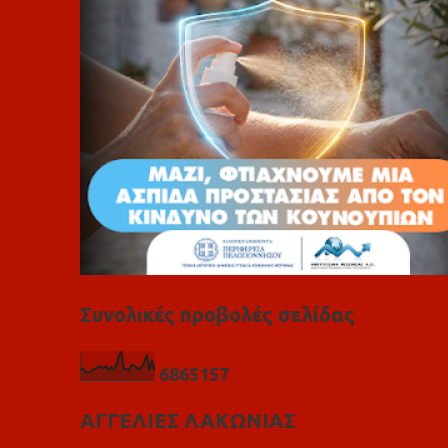
α
Συνολικές προβολές σελίδας
6
8
6
5
1
5
7
ΑΓΓΕΛΙΕΣ ΛΑΚΩΝΙΑΣ