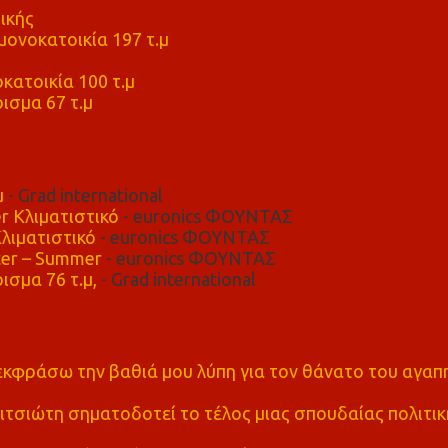
ικής
ονοκατοικία 197 τ.μ
μ
κατοικία 100 τ.μ
ισμα 67 τ.μ
μ
- Grad international
r Κλιματιστικό
- euronics ΦΟΥΝΤΑΣ
λιματιστικό
- euronics ΦΟΥΝΤΑΣ
er – Summer
- euronics ΦΟΥΝΤΑΣ
ισμα 76 τ.μ,
- Grad international
α εκφράσω την βαθιά μου λύπη για τον θάνατο του αγα
τσιώτη σηματοδοτεί το τέλος μιας σπουδαίας πολιτικ