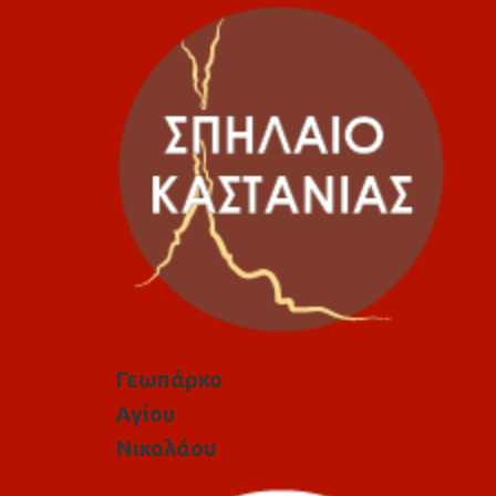
Γεωπάρκο
Αγίου
Νικολάου