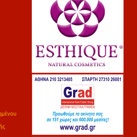
πημένου
ής