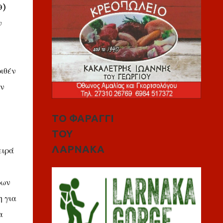
Θ)
ν
ριθέν
ων
ΤΟ ΦΑΡΑΓΓΙ
ΤΟΥ
ΛΑΡΝΑΚΑ
ειρά
ρων
η για
α