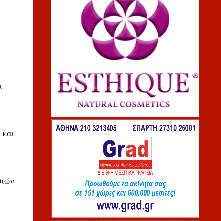
ι
 και
σιών