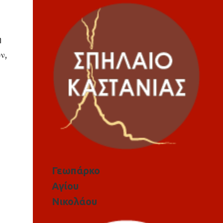
η
ν,
Γεωπάρκο
Αγίου
Νικολάου