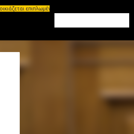
οικιάζεται επιπλωμένο διαμέρισμα 65τ.μ Σπάρτη - π