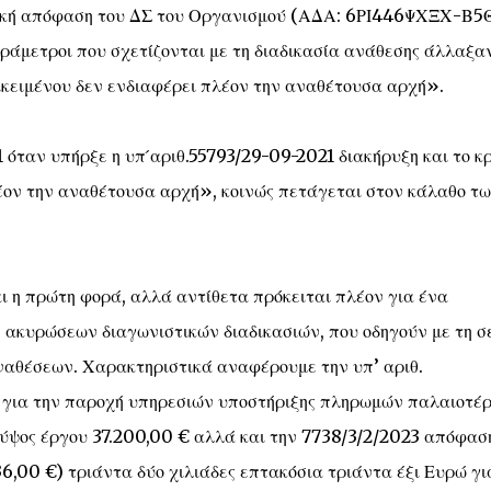
τική απόφαση του ΔΣ του Οργανισμού (ΑΔΑ: 6ΡΙ446ΨΧΞΧ-Β5
παράμετροι που σχετίζονται με τη διαδικασία ανάθεσης άλλαξα
ικειμένου δεν ενδιαφέρει πλέον την αναθέτουσα αρχή».
 όταν υπήρξε η υπ ́αριθ.55793/29-09-2021 διακήρυξη και το κ
έον την αναθέτουσα αρχή», κοινώς πετάγεται στον κάλαθο τ
ι η πρώτη φορά, αλλά αντίθετα πρόκειται πλέον για ένα
ακυρώσεων διαγωνιστικών διαδικασιών, που οδηγούν με τη σ
αναθέσεων. Χαρακτηριστικά αναφέρουμε την υπ’ αριθ.
 για την παροχή υπηρεσιών υποστήριξης πληρωμών παλαιοτέ
 ύψος έργου 37.200,00 € αλλά και την 7738/3/2/2023 απόφασ
36,00 €) τριάντα δύο χιλιάδες επτακόσια τριάντα έξι Ευρώ γι