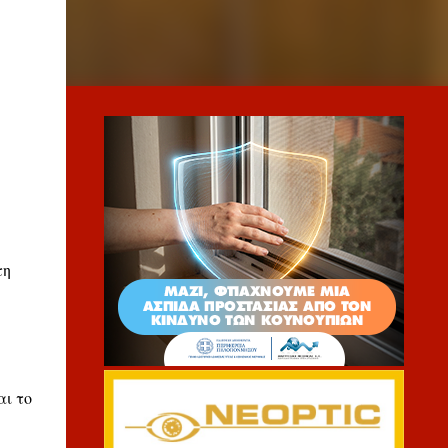
τη
αι το