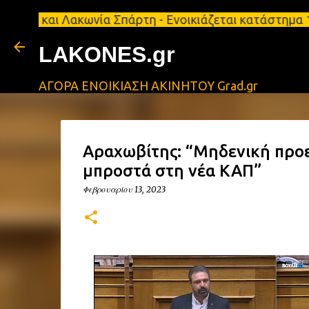
ι Λακωνία Σπάρτη - Ενοικιάζεται κατάστημα 134 τ.μ
LAKONES.gr
ΑΓΟΡΑ ΕΝΟΙΚΙΑΣΗ ΑΚΙΝΗΤΟΥ Grad.gr
Αραχωβίτης: “Mηδενική προε
μπροστά στη νέα ΚΑΠ”
Φεβρουαρίου 13, 2023