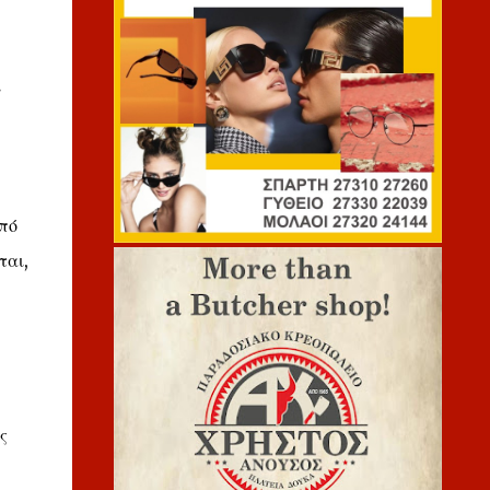
ι
πό
ται,
ς