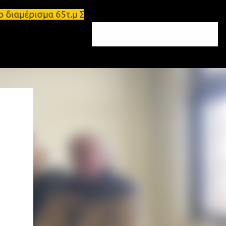
 διαμέρισμα 65τ.μ Σπάρτη - πωλείται τριάρι διαμέρ