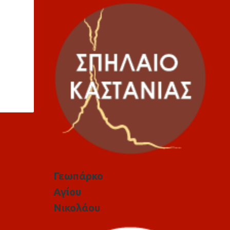
Γεωπάρκο
Αγίου
Νικολάου