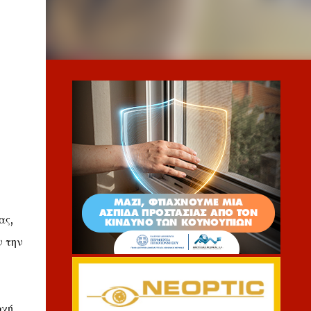
ας,
ν την
οχή