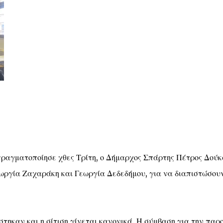
πραγματοποίησε χθες Τρίτη, ο Δήμαρχος Σπάρτης Πέτρος Δούκ
εωργία Ζαχαράκη και Γεωργία Δεδεδήμου, για να διαπιστώσου
στηκαν και η σίτιση γίνεται κανονικά. Η σύμβαση για την παρ