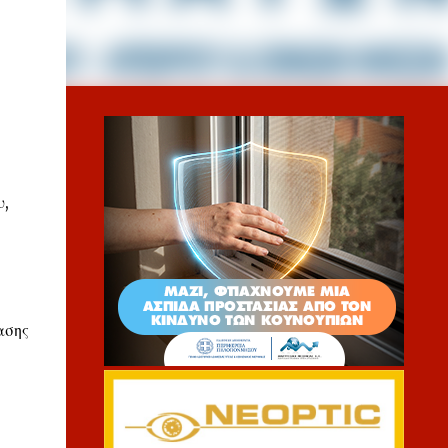
υ,
ασης