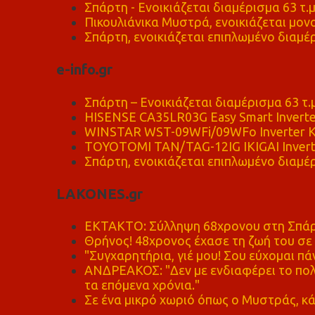
Σπάρτη - Ενοικιάζεται διαμέρισμα 63 τ.
Πικουλιάνικα Μυστρά, ενοικιάζεται μονο
Σπάρτη, ενοικιάζεται επιπλωμένο διαμέρ
e-info.gr
Σπάρτη – Ενοικιάζεται διαμέρισμα 63 τ.
HISENSE CA35LR03G Easy Smart Inverte
WINSTAR WST-09WFi/09WFo Inverter Κ
TOYOTOMI TAN/TAG-12IG IKIGAI Invert
Σπάρτη, ενοικιάζεται επιπλωμένο διαμέρ
LAKONES.gr
ΕΚΤΑΚΤΟ: Σύλληψη 68χρονου στη Σπάρτ
Θρήνος! 48χρονος έχασε τη ζωή του σ
"Συγχαρητήρια, γιέ μου! Σου εύχομαι πάν
ΑΝΔΡΕΑΚΟΣ: "Δεν με ενδιαφέρει το πολι
τα επόμενα χρόνια."
Σε ένα μικρό χωριό όπως ο Μυστράς, κά