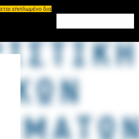
εται επιπλωμένο διαμέρισμα 65τ.μ Σπάρτη - πωλείτα