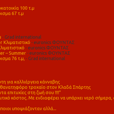
μ
κατοικία 100 τ.μ
ισμα 67 τ.μ
μ
- Grad international
r Κλιματιστικό
- euronics ΦΟΥΝΤΑΣ
λιματιστικό
- euronics ΦΟΥΝΤΑΣ
er – Summer
- euronics ΦΟΥΝΤΑΣ
ισμα 76 τ.μ,
- Grad international
η για καλλιέργεια κάνναβης
ε θανατηφόρο τροχαίο στον Κλαδά Σπάρτης
τα επιτυχίες στη ζωή σου !!!!"
τικό κόστος. Με ενδιαφέρει να υπάρχει νερό σήμερα, 
ποιοι υποψιάζονταν αλλά...