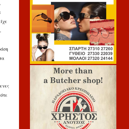
,
α
είχε
.
ράση
τα
μενες
τότε