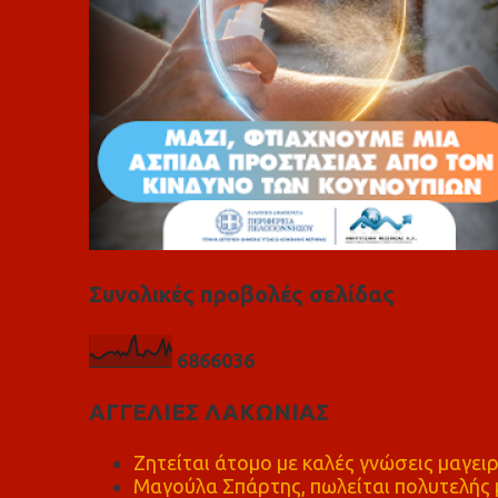
Συνολικές προβολές σελίδας
6
8
6
6
0
3
6
ΑΓΓΕΛΙΕΣ ΛΑΚΩΝΙΑΣ
Ζητείται άτομο με καλές γνώσεις μαγειρ
Μαγούλα Σπάρτης, πωλείται πολυτελής μ