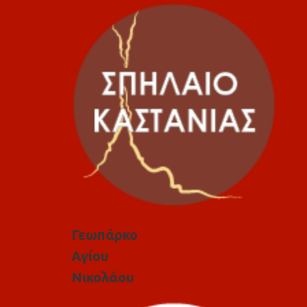
Γεωπάρκο
Αγίου
Νικολάου