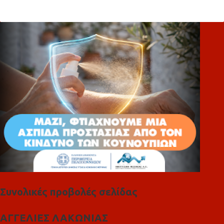
ό
λ
ι
α
Συνολικές προβολές σελίδας
ΑΓΓΕΛΙΕΣ ΛΑΚΩΝΙΑΣ