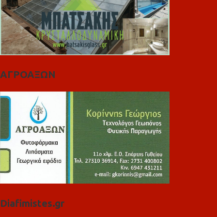
ΑΓΡΟΑΞΩΝ
Diafimistes.gr