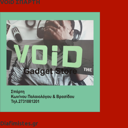
VOiD ΣΠΑΡΤΗ
Diafimistes.gr