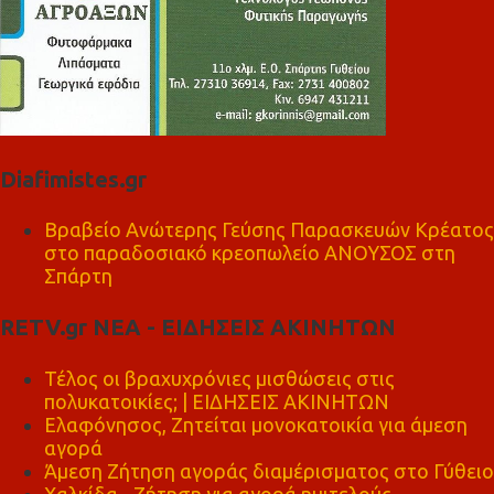
Diafimistes.gr
Βραβείο Ανώτερης Γεύσης Παρασκευών Κρέατος
στο παραδοσιακό κρεοπωλείο ΑΝΟΥΣΟΣ στη
Σπάρτη
RETV.gr ΝΕΑ - ΕΙΔΗΣΕΙΣ ΑΚΙΝΗΤΩΝ
Τέλος οι βραχυχρόνιες μισθώσεις στις
πολυκατοικίες; | ΕΙΔΗΣΕΙΣ ΑΚΙΝΗΤΩΝ
Ελαφόνησος, Ζητείται μονοκατοικία για άμεση
αγορά
Άμεση Ζήτηση αγοράς διαμέρισματος στο Γύθειο
Χαλκίδα - Ζήτηση για αγορά ημιτελούς