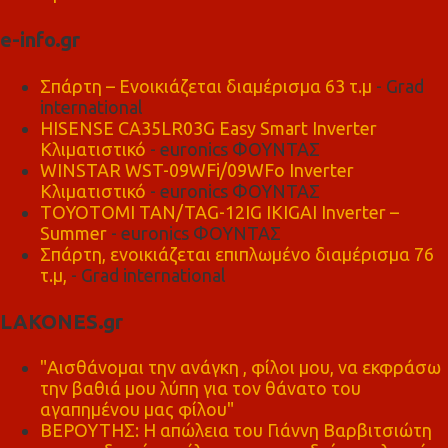
e-info.gr
Σπάρτη – Ενοικιάζεται διαμέρισμα 63 τ.μ
- Grad
international
HISENSE CA35LR03G Easy Smart Inverter
Κλιματιστικό
- euronics ΦΟΥΝΤΑΣ
WINSTAR WST-09WFi/09WFo Inverter
Κλιματιστικό
- euronics ΦΟΥΝΤΑΣ
TOYOTOMI TAN/TAG-12IG IKIGAI Inverter –
Summer
- euronics ΦΟΥΝΤΑΣ
Σπάρτη, ενοικιάζεται επιπλωμένο διαμέρισμα 76
τ.μ,
- Grad international
LAKONES.gr
"Αισθάνομαι την ανάγκη , φίλοι μου, να εκφράσω
την βαθιά μου λύπη για τον θάνατο του
αγαπημένου μας φίλου"
ΒΕΡΟΥΤΗΣ: Η απώλεια του Γιάννη Βαρβιτσιώτη