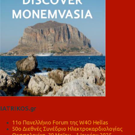
IATRIKOS.gr
11ο Πανελλήνιο Forum της W4O Hellas
50ο Διεθνές Συνέδριο Ηλεκτροκαρδιολογίας
Θεσσαλονίκη, 30 Μαΐου – 1 Ιουνίου 2025