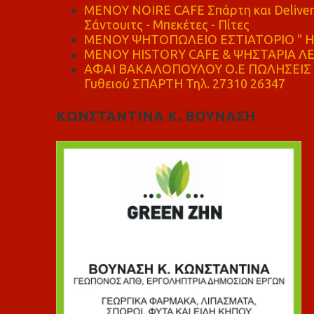
MENOY NOIRE CAFE Σπάρτη και Delive
Σάντουιτς - Μπεκέτες - Πίτες
ΜΕΝΟΥ ΨΗΤΟΠΩΛΕΙΟ ΕΣΤΙΑΤΟΡΙΟ " Η 
ΜΕΝΟΥ HISTORY CAFE & ΨΗΣΤΑΡΙΑ ΛΕΩ
ΑΦΑΙ ΒΑΚΑΛΟΠΟΥΛΟΥ Ο.Ε ΠΩΛΗΣΕΙΣ 
Γυθειού ΣΠΑΡΤΗ Τηλ. 27310 26347
ΚΩΝΣΤΑΝΤΙΝΑ Κ. ΒΟΥΝΑΣΗ