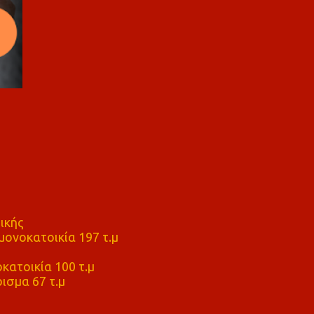
ικής
ονοκατοικία 197 τ.μ
μ
κατοικία 100 τ.μ
ισμα 67 τ.μ