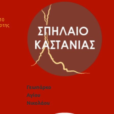
10
ρτης
Γεωπάρκο
Αγίου
Νικολάου