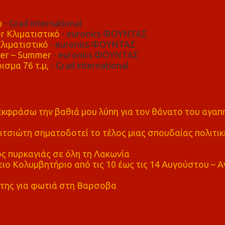
μ
- Grad international
r Κλιματιστικό
- euronics ΦΟΥΝΤΑΣ
λιματιστικό
- euronics ΦΟΥΝΤΑΣ
er – Summer
- euronics ΦΟΥΝΤΑΣ
ισμα 76 τ.μ,
- Grad international
α εκφράσω την βαθιά μου λύπη για τον θάνατο του αγα
τσιώτη σηματοδοτεί το τέλος μιας σπουδαίας πολιτικ
ς πυρκαγιάς σε όλη τη Λακωνία
ο Κολυμβητήριο από τις 10 έως τις 14 Αυγούστου – Α
της για φωτιά στη Βαρσοβα