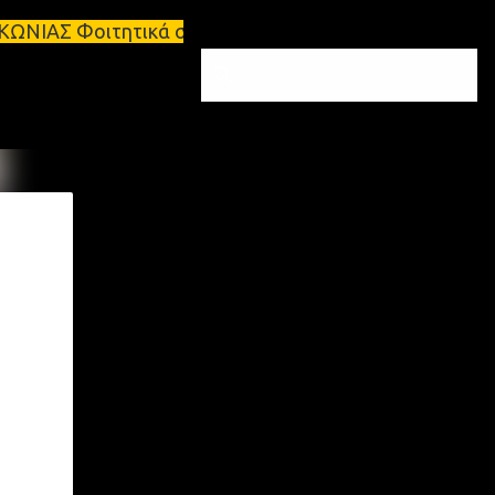
ικά σπίτια προς ενοικίαση στη Σπάρτη Ενοικιάσεις 