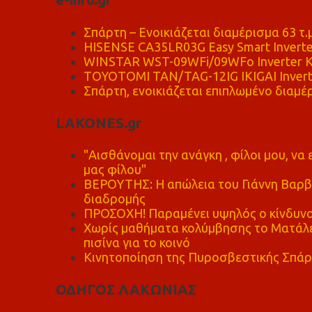
Σπάρτη – Ενοικιάζεται διαμέρισμα 63 τ.
HISENSE CA35LR03G Easy Smart Inverte
WINSTAR WST-09WFi/09WFo Inverter Κ
TOYOTOMI TAN/TAG-12IG IKIGAI Invert
Σπάρτη, ενοικιάζεται επιπλωμένο διαμέρ
LAKONES.gr
"Αισθάνομαι την ανάγκη , φίλοι μου, ν
μας φίλου"
ΒΕΡΟΥΤΗΣ: Η απώλεια του Γιάννη Βαρβι
διαδρομής
ΠΡΟΣΟΧΗ! Παραμένει υψηλός ο κίνδυνο
Χωρίς μαθήματα κολύμβησης το Ματάλει
πισίνα για το κοινό
Κινητοποίηση της Πυροσβεστικής Σπάρ
ΟΔΗΓΟΣ ΛΑΚΩΝΙΑΣ