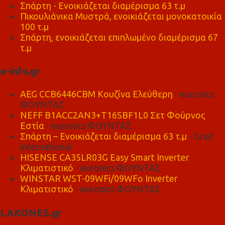
Σπάρτη - Ενοικιάζεται διαμέρισμα 63 τ.μ
Πικουλιάνικα Μυστρά, ενοικιάζεται μονοκατοικία
100 τ.μ
Σπάρτη, ενοικιάζεται επιπλωμένο διαμέρισμα 67
τ.μ
e-info.gr
AEG CCB6446CBM Κουζίνα Ελεύθερη
- euronics
ΦΟΥΝΤΑΣ
NEFF B1ACC2AN3+T16SBF1L0 Σετ Φούρνος
Εστία
- euronics ΦΟΥΝΤΑΣ
Σπάρτη – Ενοικιάζεται διαμέρισμα 63 τ.μ
- Grad
international
HISENSE CA35LR03G Easy Smart Inverter
Κλιματιστικό
- euronics ΦΟΥΝΤΑΣ
WINSTAR WST-09WFi/09WFo Inverter
Κλιματιστικό
- euronics ΦΟΥΝΤΑΣ
LAKONES.gr