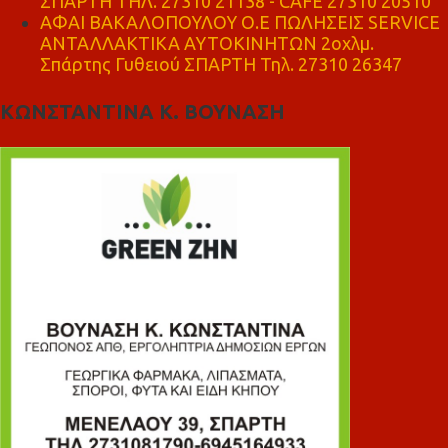
ΣΠΑΡΤΗ ΤΗΛ. 27310 21138 - CAFE 27310 20510
ΑΦΑΙ ΒΑΚΑΛΟΠΟΥΛΟΥ Ο.Ε ΠΩΛΗΣΕΙΣ SERVICE
ΑΝΤΑΛΛΑΚΤΙΚΑ ΑΥΤΟΚΙΝΗΤΩΝ 2οχλμ.
Σπάρτης Γυθειού ΣΠΑΡΤΗ Τηλ. 27310 26347
ΚΩΝΣΤΑΝΤΙΝΑ Κ. ΒΟΥΝΑΣΗ