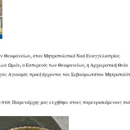
ων Θεοφανείων, στον Μητροπολιτικό Ναό Ευαγγελιστρίας
ων Ωρών, ο Εσπερινός των Θεοφανείων, η Αρχιερατική Θεία
έγας Αγιασμός προεξάρχοντος του Σεβασμιωτάτου Μητροπολί
σεπτός Ποιμενάρχης μας ευχήθηκε στους παρευρισκόμενους πι