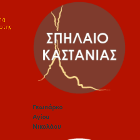
10
ρτης
Γεωπάρκο
Αγίου
Νικολάου