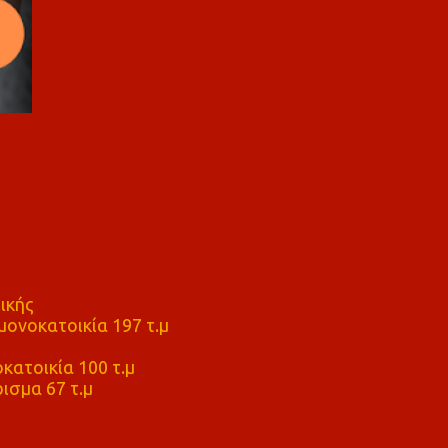
ικής
ονοκατοικία 197 τ.μ
μ
κατοικία 100 τ.μ
ισμα 67 τ.μ