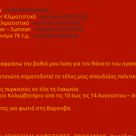
μ
- Grad international
r Κλιματιστικό
- euronics ΦΟΥΝΤΑΣ
λιματιστικό
- euronics ΦΟΥΝΤΑΣ
er – Summer
- euronics ΦΟΥΝΤΑΣ
ισμα 76 τ.μ,
- Grad international
α εκφράσω την βαθιά μου λύπη για τον θάνατο του αγα
τσιώτη σηματοδοτεί το τέλος μιας σπουδαίας πολιτικ
ς πυρκαγιάς σε όλη τη Λακωνία
ο Κολυμβητήριο από τις 10 έως τις 14 Αυγούστου – Α
της για φωτιά στη Βαρσοβα