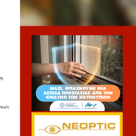
τη
στούς