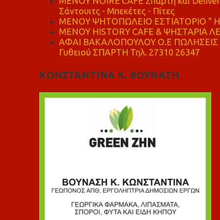
MENOY NOIRE CAFE Σπάρτη και Delive
Σάντουιτς - Μπεκέτες - Πίτες
ΜΕΝΟΥ ΨΗΤΟΠΩΛΕΙΟ ΕΣΤΙΑΤΟΡΙΟ " Η 
ΜΕΝΟΥ HISTORY CAFE & ΨΗΣΤΑΡΙΑ ΛΕΩ
ΑΦΑΙ ΒΑΚΑΛΟΠΟΥΛΟΥ Ο.Ε ΠΩΛΗΣΕΙΣ 
Γυθειού ΣΠΑΡΤΗ Τηλ. 27310 26347
ΚΩΝΣΤΑΝΤΙΝΑ Κ. ΒΟΥΝΑΣΗ