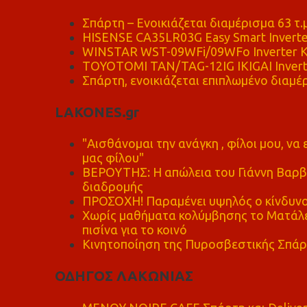
Σπάρτη – Ενοικιάζεται διαμέρισμα 63 τ.
HISENSE CA35LR03G Easy Smart Inverte
WINSTAR WST-09WFi/09WFo Inverter Κ
TOYOTOMI TAN/TAG-12IG IKIGAI Invert
Σπάρτη, ενοικιάζεται επιπλωμένο διαμέρ
LAKONES.gr
"Αισθάνομαι την ανάγκη , φίλοι μου, ν
μας φίλου"
ΒΕΡΟΥΤΗΣ: Η απώλεια του Γιάννη Βαρβι
διαδρομής
ΠΡΟΣΟΧΗ! Παραμένει υψηλός ο κίνδυνο
Χωρίς μαθήματα κολύμβησης το Ματάλει
πισίνα για το κοινό
Κινητοποίηση της Πυροσβεστικής Σπάρ
ΟΔΗΓΟΣ ΛΑΚΩΝΙΑΣ