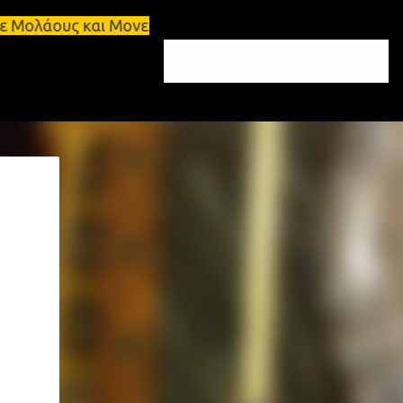
λοι σε Μολάους και Μονεμβάσια Σπάρτη, πωλείται δια